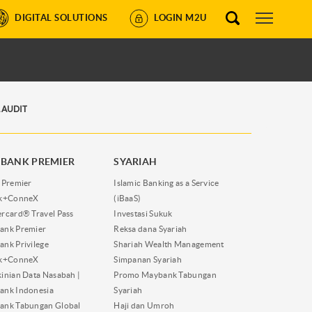
DIGITAL SOLUTIONS
LOGIN M2U
 AUDIT
BANK PREMIER
SYARIAH
 Premier
Islamic Banking as a Service
nk+ConneX
(iBaaS)
rcard® Travel Pass
Investasi Sukuk
ank Premier
Reksa dana Syariah
nk Privilege
Shariah Wealth Management
nk+ConneX
Simpanan Syariah
inian Data Nasabah |
Promo Maybank Tabungan
ank Indonesia
Syariah
ank Tabungan Global
Haji dan Umroh