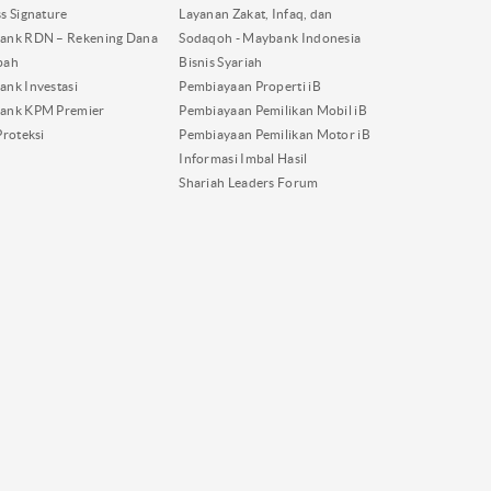
s Signature
Layanan Zakat, Infaq, dan
ank RDN – Rekening Dana
Sodaqoh - Maybank Indonesia
bah
Bisnis Syariah
nk Investasi
Pembiayaan Properti iB
ank KPM Premier
Pembiayaan Pemilikan Mobil iB
Proteksi
Pembiayaan Pemilikan Motor iB
Informasi Imbal Hasil
Shariah Leaders Forum