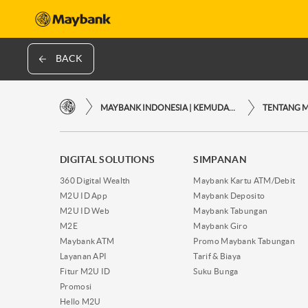
BACK
MAYBANK INDONESIA | KEMUDAHAN TRANSAKSI FINANSIAL DI UJUNG JARI ANDA
TENTANG 
DIGITAL SOLUTIONS
SIMPANAN
360 Digital Wealth
Maybank Kartu ATM/Debit
M2U ID App
Maybank Deposito
M2U ID Web
Maybank Tabungan
M2E
Maybank Giro
Maybank ATM
Promo Maybank Tabungan
Layanan API
Tarif & Biaya
Fitur M2U ID
Suku Bunga
Promosi
Hello M2U