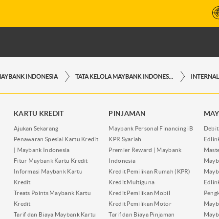
MAYBANK INDONESIA
TATA KELOLA MAYBANK INDONESIA
INTERNAL
KARTU KREDIT
PINJAMAN
MAY
Ajukan Sekarang
Maybank Personal Financing iB
Debit
Penawaran Spesial Kartu Kredit
KPR Syariah
Edli
| Maybank Indonesia
Premier Reward | Maybank
Maste
Fitur Maybank Kartu Kredit
Indonesia
Mayb
Informasi Maybank Kartu
Kredit Pemilikan Rumah (KPR)
Mayba
Kredit
Kredit Multiguna
Edli
Treats Points Maybank Kartu
Kredit Pemilikan Mobil
Pengk
Kredit
Kredit Pemilikan Motor
Mayb
Tarif dan Biaya Maybank Kartu
Tarif dan Biaya Pinjaman
Mayb