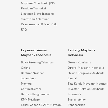
Maybank Merchant QRIS
Panduan Transaksi
Limit dan Biaya Transaksi
Syarat dan Ketentuan
Keamanan dan Privasi M2U
FAQ
Layanan Lainnya -
Tentang Maybank
Maybank Indonesia
Indonesia
Buka Rekening Tabungan
Dewan Komisaris
Online
Direksi Maybank Indonesia
Bantuan Nasabah
Dewan Pengawas Maybank
Japan Desk
Syariah
Promosi
Tata Kelola Maybank Indonesi
Contact Center
Investor Relation Maybank
Berita & Pengumuman
Indonesia
KPM Privilege
Sustainability
Lokasi Cabang & ATM Maybank
Penghargaan