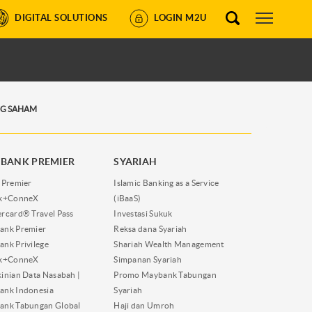
DIGITAL SOLUTIONS
LOGIN M2U
G SAHAM
BANK PREMIER
SYARIAH
 Premier
Islamic Banking as a Service
nk+ConneX
(iBaaS)
rcard® Travel Pass
Investasi Sukuk
ank Premier
Reksa dana Syariah
nk Privilege
Shariah Wealth Management
nk+ConneX
Simpanan Syariah
inian Data Nasabah |
Promo Maybank Tabungan
ank Indonesia
Syariah
ank Tabungan Global
Haji dan Umroh