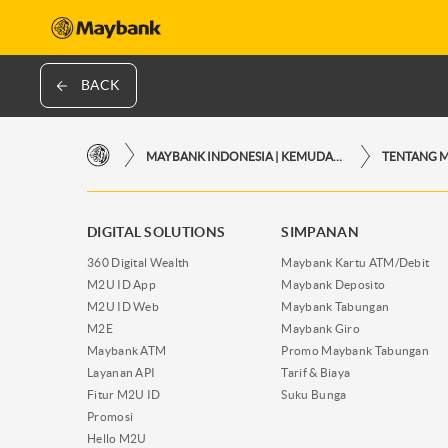
BACK
MAYBANK INDONESIA | KEMUDAHAN TRANSAKSI FINANSIAL DI UJUNG JARI ANDA
TENTANG 
DIGITAL SOLUTIONS
SIMPANAN
360 Digital Wealth
Maybank Kartu ATM/Debit
M2U ID App
Maybank Deposito
M2U ID Web
Maybank Tabungan
M2E
Maybank Giro
Maybank ATM
Promo Maybank Tabungan
Layanan API
Tarif & Biaya
Fitur M2U ID
Suku Bunga
Promosi
Hello M2U