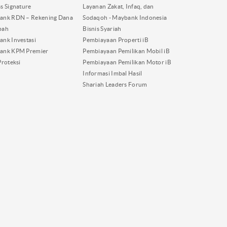
s Signature
Layanan Zakat, Infaq, dan
ank RDN – Rekening Dana
Sodaqoh - Maybank Indonesia
bah
Bisnis Syariah
nk Investasi
Pembiayaan Properti iB
ank KPM Premier
Pembiayaan Pemilikan Mobil iB
Proteksi
Pembiayaan Pemilikan Motor iB
Informasi Imbal Hasil
Shariah Leaders Forum