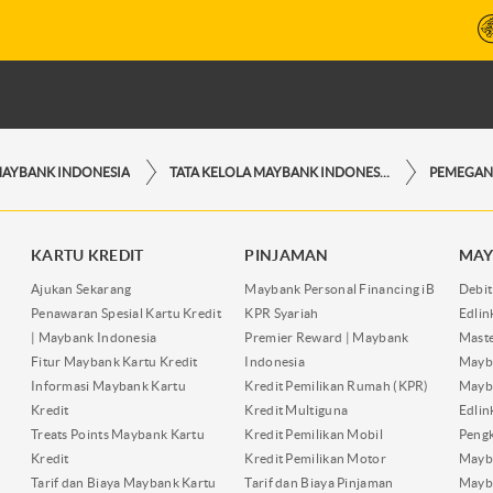
MAYBANK INDONESIA
TATA KELOLA MAYBANK INDONESIA
PEMEGAN
KARTU KREDIT
PINJAMAN
MAY
Ajukan Sekarang
Maybank Personal Financing iB
Debit
Penawaran Spesial Kartu Kredit
KPR Syariah
Edli
| Maybank Indonesia
Premier Reward | Maybank
Maste
Fitur Maybank Kartu Kredit
Indonesia
Mayb
Informasi Maybank Kartu
Kredit Pemilikan Rumah (KPR)
Mayba
Kredit
Kredit Multiguna
Edli
Treats Points Maybank Kartu
Kredit Pemilikan Mobil
Pengk
Kredit
Kredit Pemilikan Motor
Mayb
Tarif dan Biaya Maybank Kartu
Tarif dan Biaya Pinjaman
Mayb