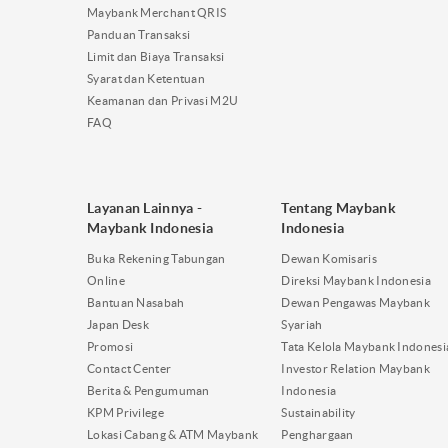
Maybank Merchant QRIS
Panduan Transaksi
Limit dan Biaya Transaksi
Syarat dan Ketentuan
Keamanan dan Privasi M2U
FAQ
Layanan Lainnya -
Tentang Maybank
Maybank Indonesia
Indonesia
Buka Rekening Tabungan
Dewan Komisaris
Online
Direksi Maybank Indonesia
Bantuan Nasabah
Dewan Pengawas Maybank
Japan Desk
Syariah
Promosi
Tata Kelola Maybank Indonesi
Contact Center
Investor Relation Maybank
Berita & Pengumuman
Indonesia
KPM Privilege
Sustainability
Lokasi Cabang & ATM Maybank
Penghargaan