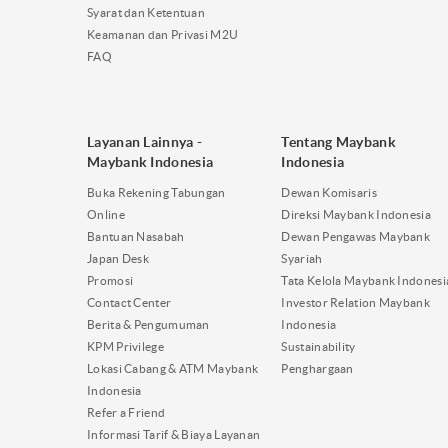
Syarat dan Ketentuan
Keamanan dan Privasi M2U
FAQ
Layanan Lainnya -
Tentang Maybank
Maybank Indonesia
Indonesia
Buka Rekening Tabungan
Dewan Komisaris
Online
Direksi Maybank Indonesia
Bantuan Nasabah
Dewan Pengawas Maybank
Japan Desk
Syariah
Promosi
Tata Kelola Maybank Indonesi
Contact Center
Investor Relation Maybank
Berita & Pengumuman
Indonesia
KPM Privilege
Sustainability
Lokasi Cabang & ATM Maybank
Penghargaan
Indonesia
Refer a Friend
Informasi Tarif & Biaya Layanan