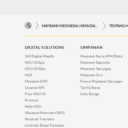
MAYBANK INDONESIA | KEMUDAHAN TRANSAKSI FINANSIAL DI UJUNG JARI ANDA
TENTANG 
DIGITAL SOLUTIONS
SIMPANAN
360 Digital Wealth
Maybank Kartu ATM/Debit
M2U ID App
Maybank Deposito
M2U ID Web
Maybank Tabungan
M2E
Maybank Giro
Maybank ATM
Promo Maybank Tabungan
Layanan API
Tarif & Biaya
Fitur M2U ID
Suku Bunga
Promosi
Hello M2U
Maybank Merchant QRIS
Panduan Transaksi
Limit dan Biaya Transaksi