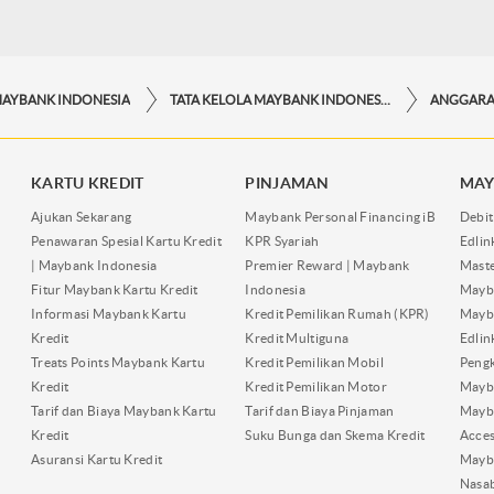
MAYBANK INDONESIA
TATA KELOLA MAYBANK INDONESIA
KARTU KREDIT
PINJAMAN
MAY
Ajukan Sekarang
Maybank Personal Financing iB
Debit
Penawaran Spesial Kartu Kredit
KPR Syariah
Edli
| Maybank Indonesia
Premier Reward | Maybank
Maste
Fitur Maybank Kartu Kredit
Indonesia
Mayb
Informasi Maybank Kartu
Kredit Pemilikan Rumah (KPR)
Mayba
Kredit
Kredit Multiguna
Edli
Treats Points Maybank Kartu
Kredit Pemilikan Mobil
Pengk
Kredit
Kredit Pemilikan Motor
Mayb
Tarif dan Biaya Maybank Kartu
Tarif dan Biaya Pinjaman
Mayb
Kredit
Suku Bunga dan Skema Kredit
Acces
Asuransi Kartu Kredit
Mayb
Nasa