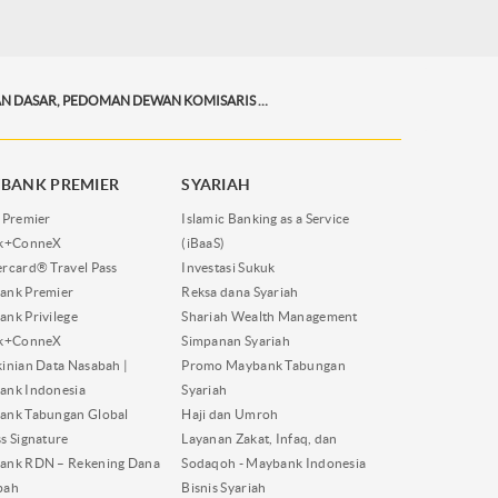
ANGGARAN DASAR, PEDOMAN DEWAN KOMISARIS DAN PEDOMAN DIREKSI
BANK PREMIER
SYARIAH
 Premier
Islamic Banking as a Service
nk+ConneX
(iBaaS)
rcard® Travel Pass
Investasi Sukuk
ank Premier
Reksa dana Syariah
nk Privilege
Shariah Wealth Management
nk+ConneX
Simpanan Syariah
inian Data Nasabah |
Promo Maybank Tabungan
ank Indonesia
Syariah
ank Tabungan Global
Haji dan Umroh
s Signature
Layanan Zakat, Infaq, dan
ank RDN – Rekening Dana
Sodaqoh - Maybank Indonesia
bah
Bisnis Syariah