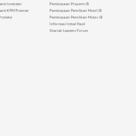
nk Investasi
Pembiayaan Properti iB
ank KPM Premier
Pembiayaan Pemilikan Mobil iB
Proteksi
Pembiayaan Pemilikan Motor iB
Informasi Imbal Hasil
Shariah Leaders Forum