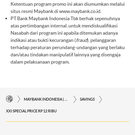
Ketentuan program promo ini akan diumumkan melalui
situs resmi Maybank di
www.maybank.co.id
.
PT Bank Maybank Indonesia Tbk berhak sepenuhnya
atas pertimbangan internal, untuk mendiskualifikasi
Nasabah dari program ini apabila ditemukan adanya
indikasi atau bukti kecurangan (
fraud
), pelanggaran
terhadap peraturan perundang-undangan yang berlaku
dan/atau tindakan manipulatif lainnya yang disengaja
dalam pelaksanaan program.
MAYBANK INDONESIA | KEMUDAHAN TRANSAKSI FINANSIAL DI UJUNG JARI ANDA
SAVINGS
XXI SPECIAL PRICE RP 12 RIBU