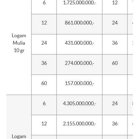
6
1.725.000.000,-
12
750
12
861.000.000,-
24
400
Logam
Mulia
24
431.000.000,-
36
225
10 gr
36
274.000.000,-
60
90
60
157.000.000,-
6
4.305.000.000,-
24
825
12
2.155.000.000,-
36
600
Logam