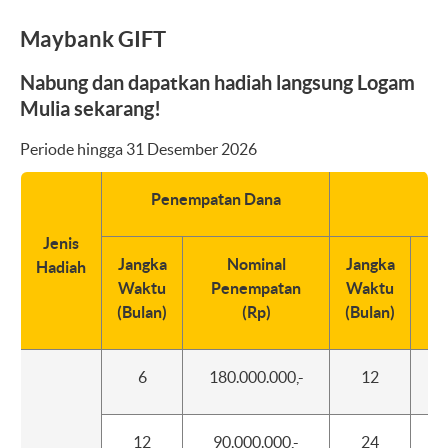
Maybank GIFT
Nabung dan dapatkan hadiah langsung Logam
Mulia sekarang!
Periode hingga 31 Desember 2026
Penempatan Dana
Jenis
Jangka
Nominal
Jangka
Hadiah
Waktu
Penempatan
Waktu
A
(Bulan)
(Rp)
(Bulan)
6
180.000.000,-
12
75
12
90.000.000,-
24
30