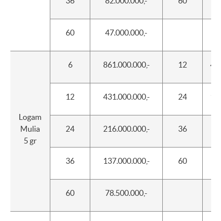
36
82.000.000,-
60
15
60
47.000.000,-
6
861.000.000,-
12
400
12
431.000.000,-
24
175
Logam
Mulia
24
216.000.000,-
36
80
5 gr
36
137.000.000,-
60
25
60
78.500.000,-