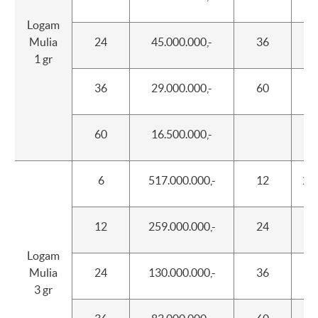
Logam
Mulia
24
45.000.000,-
36
15
1 gr
36
29.000.000,-
60
5
60
16.500.000,-
6
517.000.000,-
12
250
12
259.000.000,-
24
95
Logam
Mulia
24
130.000.000,-
36
50
3 gr