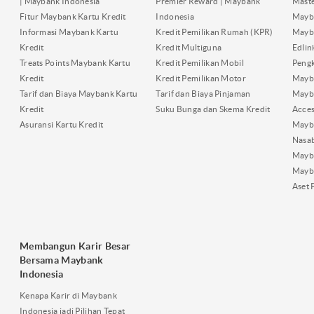
| Maybank Indonesia
Premier Reward | Maybank
Maste
Fitur Maybank Kartu Kredit
Indonesia
Mayb
Informasi Maybank Kartu
Kredit Pemilikan Rumah (KPR)
Mayba
Kredit
Kredit Multiguna
Edli
Treats Points Maybank Kartu
Kredit Pemilikan Mobil
Pengk
Kredit
Kredit Pemilikan Motor
Mayb
Tarif dan Biaya Maybank Kartu
Tarif dan Biaya Pinjaman
Mayb
Kredit
Suku Bunga dan Skema Kredit
Acces
Asuransi Kartu Kredit
Mayb
Nasa
Mayba
Mayb
Aset 
Membangun Karir Besar
Bersama Maybank
Indonesia
Kenapa Karir di Maybank
Indonesia jadi Pilihan Tepat