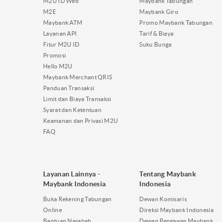
M2U ID Web
Maybank Tabungan
M2E
Maybank Giro
Maybank ATM
Promo Maybank Tabungan
Layanan API
Tarif & Biaya
Fitur M2U ID
Suku Bunga
Promosi
Hello M2U
Maybank Merchant QRIS
Panduan Transaksi
Limit dan Biaya Transaksi
Syarat dan Ketentuan
Keamanan dan Privasi M2U
FAQ
Layanan Lainnya -
Tentang Maybank
Maybank Indonesia
Indonesia
Buka Rekening Tabungan
Dewan Komisaris
Online
Direksi Maybank Indonesia
Bantuan Nasabah
Dewan Pengawas Maybank