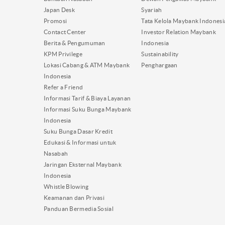
Japan Desk
Syariah
Promosi
Tata Kelola Maybank Indonesi
Contact Center
Investor Relation Maybank
Berita & Pengumuman
Indonesia
KPM Privilege
Sustainability
Lokasi Cabang & ATM Maybank
Penghargaan
Indonesia
Refer a Friend
Informasi Tarif & Biaya Layanan
Informasi Suku Bunga Maybank
Indonesia
Suku Bunga Dasar Kredit
Edukasi & Informasi untuk
Nasabah
Jaringan Eksternal Maybank
Indonesia
Whistle Blowing
Keamanan dan Privasi
Panduan Bermedia Sosial