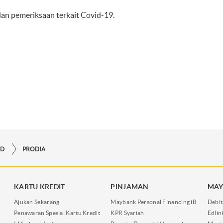
 dan pemeriksaan terkait Covid-19.
RD
PRODIA
KARTU KREDIT
PINJAMAN
MAY
Ajukan Sekarang
Maybank Personal Financing iB
Debit
Penawaran Spesial Kartu Kredit
KPR Syariah
Edli