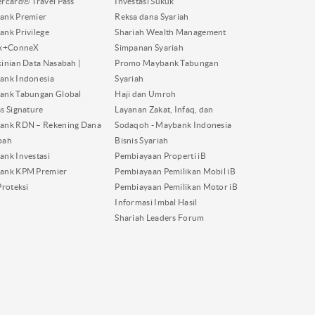
rcard® Travel Pass
Investasi Sukuk
ank Premier
Reksa dana Syariah
nk Privilege
Shariah Wealth Management
nk+ConneX
Simpanan Syariah
inian Data Nasabah |
Promo Maybank Tabungan
ank Indonesia
Syariah
ank Tabungan Global
Haji dan Umroh
s Signature
Layanan Zakat, Infaq, dan
ank RDN – Rekening Dana
Sodaqoh - Maybank Indonesia
bah
Bisnis Syariah
nk Investasi
Pembiayaan Properti iB
ank KPM Premier
Pembiayaan Pemilikan Mobil iB
Proteksi
Pembiayaan Pemilikan Motor iB
Informasi Imbal Hasil
Shariah Leaders Forum