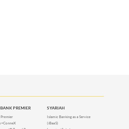
BANK PREMIER
SYARIAH
 Premier
Islamic Banking as a Service
nk+ConneX
(iBaaS)