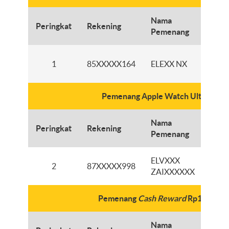
Nama
Peringkat
Rekening
C
Pemenang
1
85XXXXX164
ELEXX NX
Pemenang Apple Watch Ultra 3
Nama
Peringkat
Rekening
C
Pemenang
ELVXXX
2
87XXXXX998
ZAIXXXXXX
Pemenang
Cash Reward
Rp1 Juta
Nama