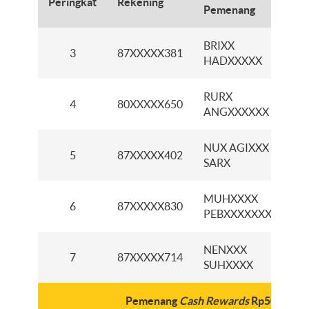
Peringkat
Rekening
C
Pemenang
BRIXX
3
87XXXXX381
HADXXXXX
P
RURX
4
80XXXXX650
K
ANGXXXXXX
NUX AGIXXX
K
5
87XXXXX402
SARX
MUHXXXX
K
6
87XXXXX830
PEBXXXXXXX
NENXXX
K
7
87XXXXX714
SUHXXXX
Pemenang
Cash Rewards
Rp500ribu