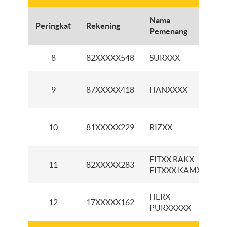
Nama
Peringkat
Rekening
C
Pemenang
8
82XXXXX548
SURXXX
K
K
9
87XXXXX418
HANXXXX
K
10
81XXXXX229
RIZXX
T
FITXX RAKX
K
11
82XXXXX283
FITXXX KAMXX
HERX
K
12
17XXXXX162
PURXXXXX
P