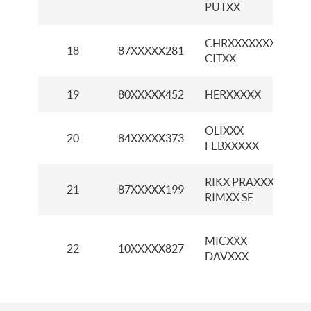
PUTXX
CHRXXXXXXXX
18
87XXXXX281
CITXX
19
80XXXXX452
HERXXXXX
K
OLIXXX
K
20
84XXXXX373
FEBXXXXX
RIKX PRAXXXX
K
21
87XXXXX199
RIMXX SE
K
MICXXX
22
10XXXXX827
G
DAVXXX
I