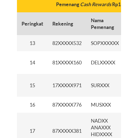
Pemenang
Cash Rewards
Rp150ribu
Nama
Peringkat
Rekening
C
Pemenang
13
82XXXXX532
SOPXXXXXX
K
K
14
81XXXXX160
DELXXXXX
K
15
17XXXXX971
SURXXX
16
87XXXXX776
MUSXXX
K
NADXX
ANAXXX
K
17
87XXXXX381
HIDXXXX