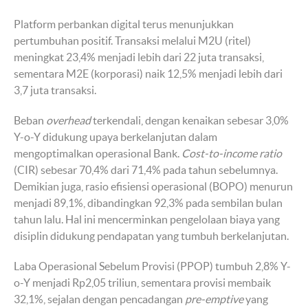
Platform perbankan digital terus menunjukkan
pertumbuhan positif. Transaksi melalui M2U (ritel)
meningkat 23,4% menjadi lebih dari 22 juta transaksi,
sementara M2E (korporasi) naik 12,5% menjadi lebih dari
3,7 juta transaksi.
Beban
overhead
terkendali, dengan kenaikan sebesar 3,0%
Y-o-Y didukung upaya berkelanjutan dalam
mengoptimalkan operasional Bank.
Cost-to-income ratio
(CIR) sebesar 70,4% dari 71,4% pada tahun sebelumnya.
Demikian juga, rasio efisiensi operasional (BOPO) menurun
menjadi 89,1%, dibandingkan 92,3% pada sembilan bulan
tahun lalu. Hal ini mencerminkan pengelolaan biaya yang
disiplin didukung pendapatan yang tumbuh berkelanjutan.
Laba Operasional Sebelum Provisi (PPOP) tumbuh 2,8% Y-
o-Y menjadi Rp2,05 triliun, sementara provisi membaik
32,1%, sejalan dengan pencadangan
pre-emptive
yang