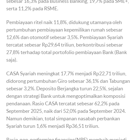
sebesar 16,3% pada Business Banking, 19,7% pada SME+,
serta 11,2% pada RSME.
Pembiayaan ritel naik 11,8%, didukung utamanya oleh
pertumbuhan pembiayaan kepemilikan rumah sebesar
12,6% dan otomotif sebesar 3,5%. Pembiayaan Syariah
tercatat sebesar Rp29,64 triliun, berkontribusi sebesar
27,8% terhadap total portofolio pembiayaan Bank (Bank
saja).
CASA Syariah meningkat 17,7% menjadi Rp22,71 triliun,
didorong pertumbuhan Giro sebesar 36,1% dan Tabungan
sebesar 3,2%. Deposito Berjangka turun 22,5%, sejalan
dengan strategi Bank untuk mengoptimalkan komposisi
pendanaan. Rasio CASA tercatat sebesar 62,2% pada
September 2025, naik dari 52,0% pada September 2024.
Namun demikian, total simpanan nasabah perbankan
Syariah turun 1,6% menjadi Rp36,51 triliun.
Rasio
non-performing financing
(NPF) membaik menjadi