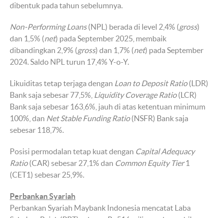
dibentuk pada tahun sebelumnya.
Non-Performing Loans
(NPL) berada di level 2,4% (
gross
)
dan 1,5% (
net
) pada September 2025, membaik
dibandingkan 2,9% (
gross
) dan 1,7% (
net
) pada September
2024. Saldo NPL turun 17,4% Y-o-Y.
Likuiditas tetap terjaga dengan
Loan to Deposit Ratio
(LDR)
Bank saja sebesar 77,5%,
Liquidity Coverage Ratio
(LCR)
Bank saja sebesar 163,6%, jauh di atas ketentuan minimum
100%, dan
Net Stable Funding Ratio
(NSFR) Bank saja
sebesar 118,7%.
Posisi permodalan tetap kuat dengan
Capital Adequacy
Ratio
(CAR) sebesar 27,1% dan
Common Equity Tier
1
(CET1) sebesar 25,9%.
Perbankan Syariah
Perbankan Syariah Maybank Indonesia mencatat Laba