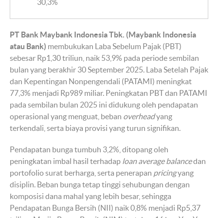
30,3%
PT Bank Maybank Indonesia Tbk. (Maybank Indonesia
atau Bank)
membukukan Laba Sebelum Pajak (PBT)
sebesar Rp1,30 triliun, naik 53,9% pada periode sembilan
bulan yang berakhir 30 September 2025. Laba Setelah Pajak
dan Kepentingan Nonpengendali (PATAMI) meningkat
77,3% menjadi Rp989 miliar. Peningkatan PBT dan PATAMI
pada sembilan bulan 2025 ini didukung oleh pendapatan
operasional yang menguat, beban
overhead
yang
terkendali, serta biaya provisi yang turun signifikan.
Pendapatan bunga tumbuh 3,2%, ditopang oleh
peningkatan imbal hasil terhadap
loan average balance
dan
portofolio surat berharga, serta penerapan
pricing
yang
disiplin. Beban bunga tetap tinggi sehubungan dengan
komposisi dana mahal yang lebih besar, sehingga
Pendapatan Bunga Bersih (NII) naik 0,8% menjadi Rp5,37