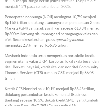
triliun. Marjin Bunga Bersih (NIM) tertekan 16 bps Y-o-Y
menjadi 4,3% pada sembilan bulan 2025.
Pendapatan nonbunga (NOII) meningkat 10,7% menjadi
Rp1,58 triliun, didukung utamanya oleh pendapatan Global
Markets (GM) yang naik signifikan sebesar 618,3% menjadi
Rp300 miliar yang disumbang dari perdagangan valas dan
efek. Secara keseluruhan,
gross operating income
meningkat 2,9% menjadi Rp6,95 triliun.
Maybank Indonesia terus memperluas portofolio kredit
segmen utama yakni UKM, korporasi lokal skala besar dan
ritel. Berkat upaya ini, kredit ritel dan nonritel Community
Financial Services (CFS) tumbuh 7,8% menjadi Rp86,05
triliun.
Kredit CFS Nonritel naik 10,1% menjadi Rp38,43 triliun,
didukung pertumbuhan kredit komersial (Business
Banking) sebesar 18,5%, diikuti kredit SME+ yang tumbuh
6,4%, dan Retail SME (RSME) yang naik 4,3%.