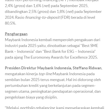
2,4% (
gross
) dan 1,6% (
net
) pada September 2025,
dibandingkan 2,5% (
gross
) dan 1,8% (
net
) pada September
2024. Rasio
financing-to-deposit
(FDR) berada di level
80,5%.
Penghargaan
Maybank Indonesia kembali memperoleh pengakuan dari
industri pada 2025 yaitu, dinobatkan sebagai “Best SME
Bank – Indonesia” dan “Best Bank for ESG – Indonesia”
pada ajang The Euromoney Awards for Excellence 2025.
Presiden Direktur Maybank Indonesia, Steffano Ridwan
,
mengatakan kinerja
top-line
Maybank Indonesia pada
sembilan bulan 2025 terus menguat. Hal ini didorong oleh
pertumbuhan kredit yang berkelanjutan pada segmen-
segmen utama, peningkatan pendapatan operasional, dan
pengelolaan biaya yang disiplin.
“Melalui
portfolio rebalancing
, kami menyelaraskan kembali