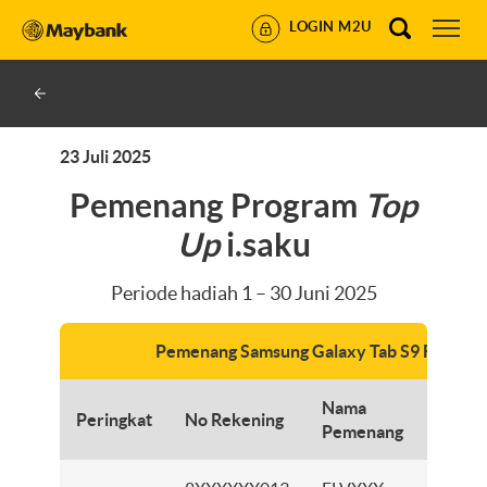
LOGIN M2U
23 Juli 2025
Pemenang Program
Top
Up
i.saku
Periode hadiah 1 – 30 Juni 2025
Pemenang Samsung Galaxy Tab S9 FE WIFI
Nama
Peringkat
No Rekening
Cab
Pemenang