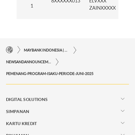
8XXXXXX013
ELVXXX
KCP
1
ZAINXXXXX
LAT
MAYBANK INDONESIA | KEMUDAHAN TRANSAKSI FINANSIAL DI UJUNG JARI ANDA
NEWSANDANNOUNCEMENTS
PEMENANG-PROGRAM-ISAKU-PERIODE-JUNI-2025
DIGITAL SOLUTIONS
SIMPANAN
KARTU KREDIT