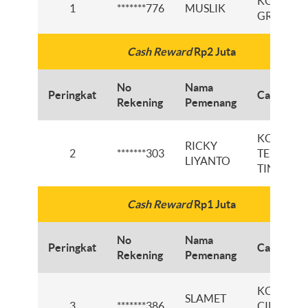
KCI
1
*******776
MUSLIK
GRESIK
Cash Reward
Rp2 Juta
No
Nama
Peringkat
Cabang
Rekening
Pemenang
KCP
RICKY
2
*******303
TEBING
LIYANTO
TINGGI
Cash Reward
Rp1 Juta
No
Nama
Peringkat
Cabang
Rekening
Pemenang
KCP
SLAMET
3
*******386
CIKARAN