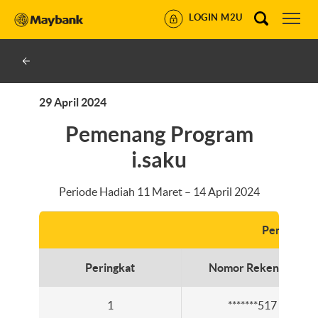
LOGIN M2U
29 April 2024
Pemenang Program
i.saku
Periode Hadiah 11 Maret – 14 April 2024
Pemenang 
Peringkat
Nomor Rekening
1
*******517