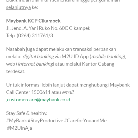
selanjutnya
ke:
Maybank KCP Cikampek
Jl. Jend. A. Yani Ruko No. 60C Cikampek
Telp. (0264) 311761/3
Nasabah juga dapat melakukan transaksi perbankan
melalui
digital banking
via M2U ID App (
mobile banking
),
web (
internet banking
) atau melalui Kantor Cabang
terdekat.
Untuk informasi lebih lanjut dapat menghubungi Maybank
Call Center 1500611 atau
email
:
customercare@maybank.co.id
Stay Safe & healthy.
#MyBank #StayProductive #CareforYouandMe
#M2UinAja