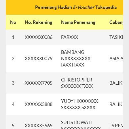
Pemenang Hadiah
E-Voucher
Tokopedia
No
No. Rekening
Nama Pemenang
Cabang
1
XXXXXX0086
FARXXX
TASIKM
BAMBANG
2
XXXXXX0079
NXXXXXXXXX
ASIA AF
IXXX HXXX
CHRISTOPHER
3
XXXXXX7705
BALIKPA
SXXXXXX TXXX
YUDY HXXXXXXX
4
XXXXXX5888
BALIKPA
SXXXXXX SXXXX
SULISTIOWATI
5
XXXXXX5565
LS PEM
SXXXXXXXXXXXXX