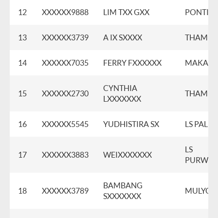
12
XXXXXX9888
LIM TXX GXX
PONTIA
13
XXXXXX3739
A IX SXXXX
THAMRI
14
XXXXXX7035
FERRY FXXXXXX
MAKASS
CYNTHIA
15
XXXXXX2730
THAMRI
LXXXXXXX
16
XXXXXX5545
YUDHISTIRA SX
LS PALM
LS
17
XXXXXX3883
WEIXXXXXXX
PURWOK
BAMBANG
18
XXXXXX3789
MULYOS
SXXXXXXX