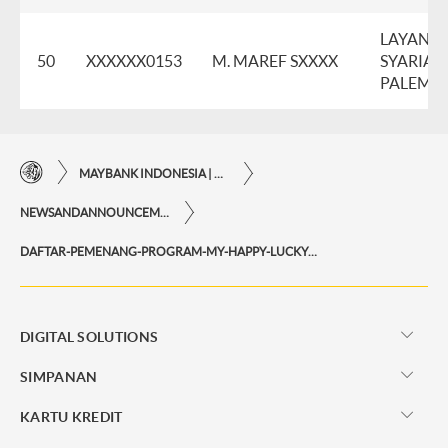
LAYANA
50
XXXXXX0153
M. MAREF SXXXX
SYARIAH
PALEMB
MAYBANK INDONESIA | KEMUDAHAN TRANSAKSI FINANSIAL DI UJUNG JARI ANDA
NEWSANDANNOUNCEMENTS
DAFTAR-PEMENANG-PROGRAM-MY-HAPPY-LUCKY-BANK
DIGITAL SOLUTIONS
SIMPANAN
KARTU KREDIT