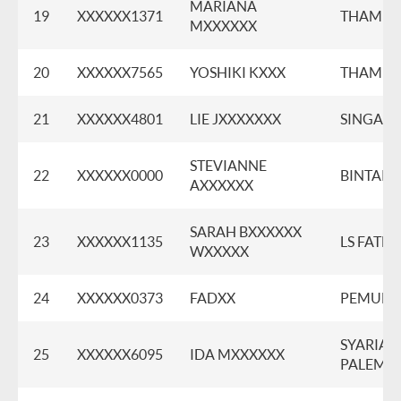
MARIANA
19
XXXXXX1371
THAMRI
MXXXXXX
20
XXXXXX7565
YOSHIKI KXXX
THAMRI
21
XXXXXX4801
LIE JXXXXXXX
SINGARA
STEVIANNE
22
XXXXXX0000
BINTARO
AXXXXXX
SARAH BXXXXXX
23
XXXXXX1135
LS FATM
WXXXXX
24
XXXXXX0373
FADXX
PEMUD
SYARIAH
25
XXXXXX6095
IDA MXXXXXX
PALEMB