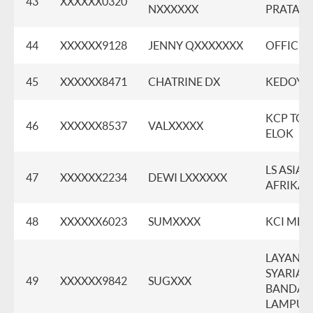
43
XXXXXX0320
NXXXXXX
PRATAM
44
XXXXXX9128
JENNY QXXXXXXX
OFFICE 8
45
XXXXXX8471
CHATRINE DX
KEDOYA
KCP TO
46
XXXXXX8537
VALXXXXX
ELOK
LS ASIA
47
XXXXXX2234
DEWI LXXXXXX
AFRIKA
48
XXXXXX6023
SUMXXXX
KCI ME
LAYANA
SYARIAH
49
XXXXXX9842
SUGXXX
BANDAR
LAMPU