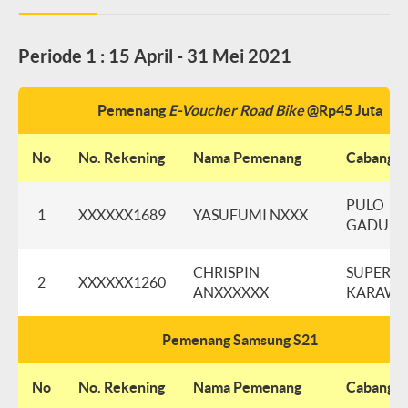
Periode 1 : 15 April - 31 Mei 2021
Pemenang
E-Voucher Road Bike
@Rp45 Juta
No
No. Rekening
Nama Pemenang
Cabang
PULO
1
XXXXXX1689
YASUFUMI NXXX
GADUN
CHRISPIN
SUPERM
2
XXXXXX1260
ANXXXXXX
KARAWA
Pemenang Samsung S21
No
No. Rekening
Nama Pemenang
Cabang