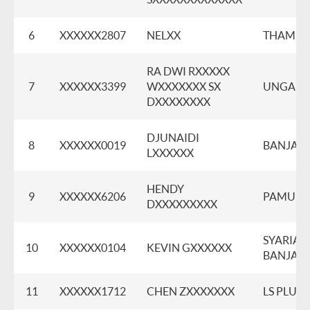
6
XXXXXX2807
NELXX
THAMRI
RA DWI RXXXXX
7
XXXXXX3399
WXXXXXXX SX
UNGAR
DXXXXXXXX
DJUNAIDI
8
XXXXXX0019
BANJAR
LXXXXXX
HENDY
9
XXXXXX6206
PAMULA
DXXXXXXXXX
SYARIAH
10
XXXXXX0104
KEVIN GXXXXXX
BANJAR
11
XXXXXX1712
CHEN ZXXXXXXX
LS PLUIT