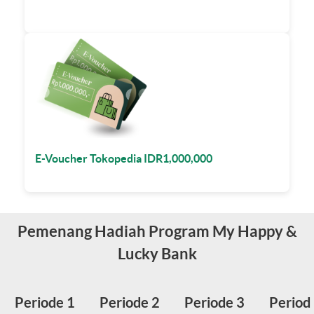
E-Voucher Tokopedia IDR1,000,000
Pemenang Hadiah Program My Happy &
Lucky Bank
Periode 1
Periode 2
Periode 3
Period