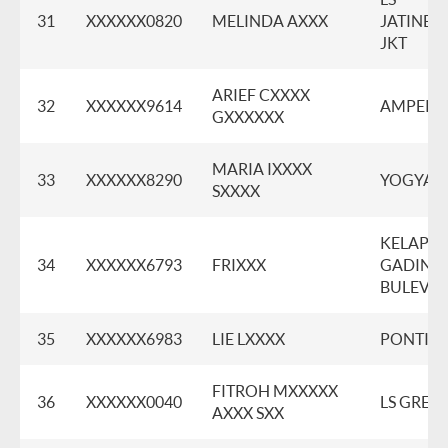
31
XXXXXX0820
MELINDA AXXX
JATINEG
JKT
ARIEF CXXXX
32
XXXXXX9614
AMPERA
GXXXXXX
MARIA IXXXX
33
XXXXXX8290
YOGYAK
SXXXX
KELAPA
34
XXXXXX6793
FRIXXX
GADING
BULEVAR
35
XXXXXX6983
LIE LXXXX
PONTIA
FITROH MXXXXX
36
XXXXXX0040
LS GRESI
AXXX SXX