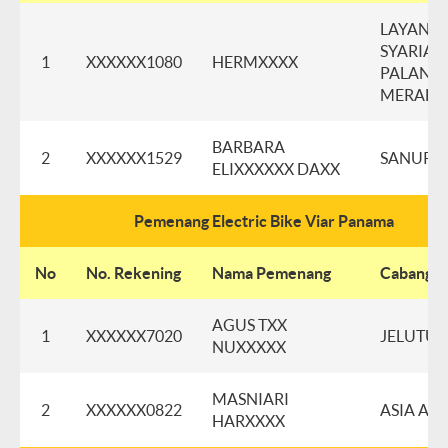
LAYANA
SYARIAH
1
XXXXXX1080
HERMXXXX
PALANG
MERAH
BARBARA
2
XXXXXX1529
SANUR
ELIXXXXXX DAXX
Pemenang Electric Bike Viar Panama
No
No. Rekening
Nama Pemenang
Cabang
AGUS TXX
1
XXXXXX7020
JELUTU
NUXXXXX
MASNIARI
2
XXXXXX0822
ASIA AF
HARXXXX