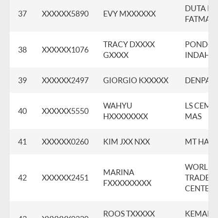
DUTA M
37
XXXXXX5890
EVY MXXXXXX
FATMAW
TRACY DXXXX
PONDO
38
XXXXXX1076
GXXXX
INDAH
39
XXXXXX2497
GIORGIO KXXXXX
DENPAS
WAHYU
LS CEMP
40
XXXXXX5550
HXXXXXXXX
MAS
41
XXXXXX0260
KIM JXX NXX
MT HAR
WORLD
MARINA
42
XXXXXX2451
TRADE
FXXXXXXXXX
CENTER 
ROOS TXXXXX
KEMAN