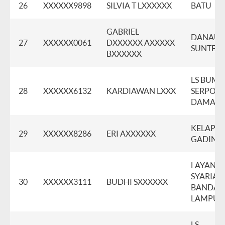
26
XXXXXX9898
SILVIA T LXXXXXX
BATU
GABRIEL
DANAU
27
XXXXXX0061
DXXXXXX AXXXXX
SUNTER I
BXXXXXX
LS BUMI
28
XXXXXX6132
KARDIAWAN LXXX
SERPON
DAMAI
KELAPA
29
XXXXXX8286
ERI AXXXXXX
GADING
LAYANA
SYARIAH
30
XXXXXX3111
BUDHI SXXXXXX
BANDAR
LAMPU
LS