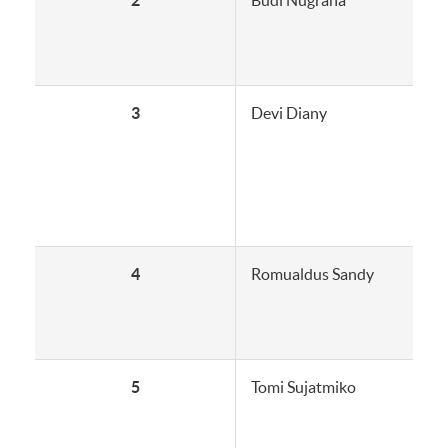
2
Budi Nugraha
3
Devi Diany
4
Romualdus Sandy
5
Tomi Sujatmiko