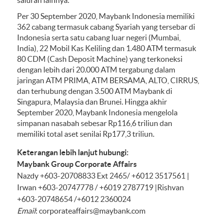
saluran lainnya.
Per 30 September 2020, Maybank Indonesia memiliki
362 cabang termasuk cabang Syariah yang tersebar di
Indonesia serta satu cabang luar negeri (Mumbai,
India), 22 Mobil Kas Keliling dan 1.480 ATM termasuk
80 CDM (Cash Deposit Machine) yang terkoneksi
dengan lebih dari 20.000 ATM tergabung dalam
jaringan ATM PRIMA, ATM BERSAMA, ALTO, CIRRUS,
dan terhubung dengan 3.500 ATM Maybank di
Singapura, Malaysia dan Brunei. Hingga akhir
September 2020, Maybank Indonesia mengelola
simpanan nasabah sebesar Rp116,6 triliun dan
memiliki total aset senilai Rp177,3 triliun.
Keterangan lebih lanjut hubungi:
Maybank Group Corporate Affairs
Nazdy +603-20708833 Ext 2465/ +6012 3517561 |
Irwan +603-20747778 / +6019 2787719 |Rishvan
+603-20748654 /+6012 2360024
Email
:
corporateaffairs@maybank.com