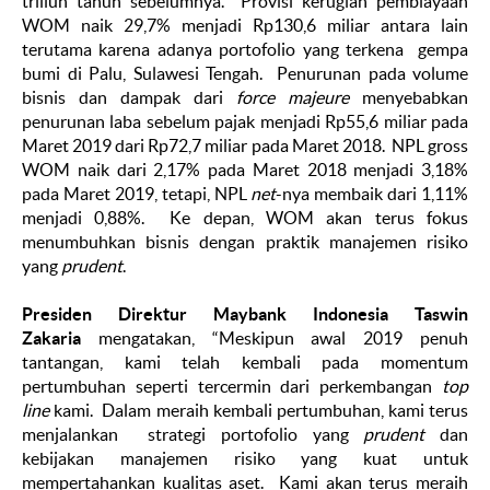
triliun tahun sebelumnya. Provisi kerugian pembiayaan
WOM naik 29,7% menjadi Rp130,6 miliar antara lain
terutama karena adanya portofolio yang terkena gempa
bumi di Palu, Sulawesi Tengah. Penurunan pada volume
bisnis dan dampak dari
force majeure
menyebabkan
penurunan laba sebelum pajak menjadi Rp55,6 miliar pada
Maret 2019 dari Rp72,7 miliar pada Maret 2018. NPL gross
WOM naik dari 2,17% pada Maret 2018 menjadi 3,18%
pada Maret 2019, tetapi, NPL
net
-nya membaik dari 1,11%
menjadi 0,88%. Ke depan, WOM akan terus fokus
menumbuhkan bisnis dengan praktik manajemen risiko
yang
prudent
.
Presiden Direktur Maybank Indonesia Taswin
Zakaria
mengatakan, “Meskipun awal 2019 penuh
tantangan, kami telah kembali pada momentum
pertumbuhan seperti tercermin dari perkembangan
top
line
kami. Dalam meraih kembali pertumbuhan, kami terus
menjalankan strategi portofolio yang
prudent
dan
kebijakan manajemen risiko yang kuat untuk
mempertahankan kualitas aset. Kami akan terus meraih