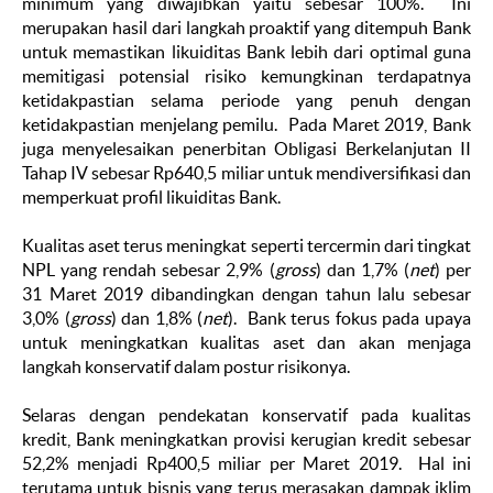
minimum yang diwajibkan yaitu sebesar 100%. Ini
merupakan hasil dari langkah proaktif yang ditempuh Bank
untuk memastikan likuiditas Bank lebih dari optimal guna
memitigasi potensial risiko kemungkinan terdapatnya
ketidakpastian selama periode yang penuh dengan
ketidakpastian menjelang pemilu. Pada Maret 2019, Bank
juga menyelesaikan penerbitan Obligasi Berkelanjutan II
Tahap IV sebesar Rp640,5 miliar untuk mendiversifikasi dan
memperkuat profil likuiditas Bank.
Kualitas aset terus meningkat seperti tercermin dari tingkat
NPL yang rendah sebesar 2,9% (
gross
) dan 1,7% (
net
) per
31 Maret 2019 dibandingkan dengan tahun lalu sebesar
3,0% (
gross
) dan 1,8% (
net
). Bank terus fokus pada upaya
untuk meningkatkan kualitas aset dan akan menjaga
langkah konservatif dalam postur risikonya.
Selaras dengan pendekatan konservatif pada kualitas
kredit, Bank meningkatkan provisi kerugian kredit sebesar
52,2% menjadi Rp400,5 miliar per Maret 2019. Hal ini
terutama untuk bisnis yang terus merasakan dampak iklim