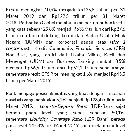
Kredit meningkat 10,9% menjadi Rp135,8 triliun per 31
Maret 2019 dari Rp122,5 triliun per 31 Maret
2018. Perbankan Global membukukan pertumbuhan kredit
yang kuat sebesar 29,8% menjadi Rp35,9 triliun dari Rp27,6
triliun terutama didukung kredit dari Badan Usaha Milik
Negara (BUMN) dan korporasi papan atas (
tier 1
corporates
). Kredit Community Financial Services (CFS)
Non-Ritel, yang terdiri dari Usaha Mikro, Kecil dan
Menengah (UKM) dan Business Banking tumbuh 8,5%
menjadi Rp56,5 triliun dari Rp52,1 triliun sebelumnya,
sementara kredit CFS Ritel meningkat 1,6% menjadi Rp43,5
triliun per Maret 2019.
Bank menjaga posisi likuiditas yang kuat dengan simpanan
nasabah yang meningkat 6,2% menjadi Rp128,4 triliun pada
Maret 2019.
Loan-to-Deposit Ratio
(LDR-Bank saja)
berada pada level yang sehat sebesar 90,1%,
sementara
Liquidity Coverage Ratio
(LCR Bank) berada
pada level 145,8% per Maret 2019, jauh melampaui level