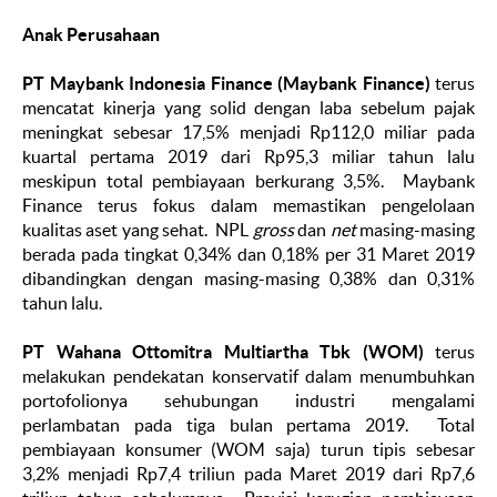
Anak Perusahaan
PT Maybank Indonesia Finance (Maybank Finance)
terus
mencatat kinerja yang solid dengan laba sebelum pajak
meningkat sebesar 17,5% menjadi Rp112,0 miliar pada
kuartal pertama 2019 dari Rp95,3 miliar tahun lalu
meskipun total pembiayaan berkurang 3,5%. Maybank
Finance terus fokus dalam memastikan pengelolaan
kualitas aset yang sehat. NPL
gross
dan
net
masing-masing
berada pada tingkat 0,34% dan 0,18% per 31 Maret 2019
dibandingkan dengan masing-masing 0,38% dan 0,31%
tahun lalu.
PT Wahana Ottomitra Multiartha Tbk (WOM)
terus
melakukan pendekatan konservatif dalam menumbuhkan
portofolionya sehubungan industri mengalami
perlambatan pada tiga bulan pertama 2019. Total
pembiayaan konsumer (WOM saja) turun tipis sebesar
3,2% menjadi Rp7,4 triliun pada Maret 2019 dari Rp7,6