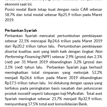
ekonomi saat ini.
Posisi modal Bank tetap kuat dengan rasio CAR sebesar
18,7% dan total modal sebesar Rp25,9 triliun pada Maret
2019.
Perbankan Syariah
Perbankan Syariah mencatat pertumbuhan pembiayaan
sebesar 22,1% mencapai Rp24,6 triliun pada Maret 2019
dari Rp20,2 triliun tahun lalu. Pertumbuhan pembiayaan
disertai kualitas aset yang lebih baik dengan tingkat
Non
Performing Financing
(NPF) sebesar 2,9% (
gross
) dan 2,1%
(
net
) per 31 Maret 2019 dibandingkan 3,2% (
gross
) dan
2,1% (
net
) tahun lalu. Perbankan Syariah juga berhasil
meningkatkan total simpanan yang melonjak 52,2%
menjadi Rp26,6 triliun pada Maret 2019 dibandingkan
Rp17,5 triliun tahun lalu. Ini didukung dengan upaya yang
terfokus pada peningkatan basis nasabah dan peluncuran
produk inovatif seperti tabungan haji MyArafah. Total aset
Syariah meningkat sebesar 21,7% menjadi Rp32,9 triliun,
menyumbang 17,5% total aset konsolidasian Bank.