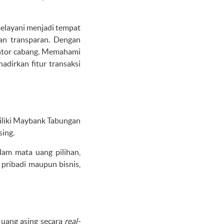
melayani menjadi tempat
dan transparan. Dengan
kantor cabang. Memahami
hadirkan fitur transaksi
iliki Maybank Tabungan
sing.
am mata uang pilihan,
 pribadi maupun bisnis,
 uang asing secara
real-