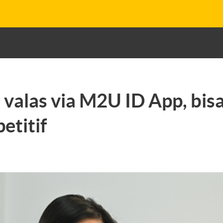
 valas via M2U ID App, bis
etitif