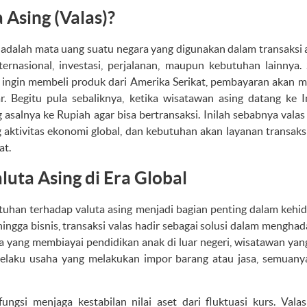
 Asing (Valas)?
adalah mata uang suatu negara yang digunakan dalam transaksi an
ernasional, investasi, perjalanan, maupun kebutuhan lainnya. 
a ingin membeli produk dari Amerika Serikat, pembayaran akan
r. Begitu pula sebaliknya, ketika wisatawan asing datang ke 
salnya ke Rupiah agar bisa bertransaksi. Inilah sebabnya valas
aktivitas ekonomi global, dan kebutuhan akan layanan transaksi
at.
uta Asing di Era Global
butuhan terhadap valuta asing menjadi bagian penting dalam kehid
hingga bisnis, transaksi valas hadir sebagai solusi dalam mengha
ua yang membiayai pendidikan anak di luar negeri, wisatawan ya
 pelaku usaha yang melakukan impor barang atau jasa, semua
fungsi menjaga kestabilan nilai aset dari fluktuasi kurs. Val