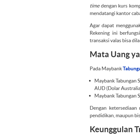
time
dengan kurs kompe
mendatangi kantor cab
Agar dapat menggunak
Rekening ini berfungs
transaksi valas bisa di
Mata Uang ya
Pada Maybank
Tabunga
Maybank Tabungan Sup
AUD (Dolar Australia
Maybank Tabungan Sup
Dengan ketersediaan 
pendidikan, maupun bisn
Keunggulan Tr