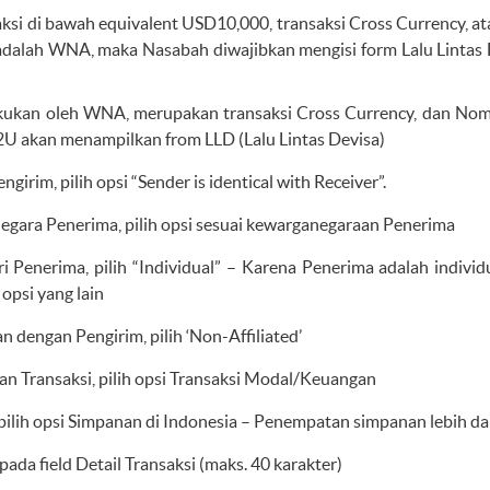
aksi di bawah equivalent USD10,000, transaksi Cross Currency, a
dalah WNA, maka Nasabah diwajibkan mengisi form Lalu Lintas De
lakukan oleh WNA, merupakan transaksi Cross Currency, dan Nom
 akan menampilkan from LLD (Lalu Lintas Devisa)
ngirim, pilih opsi “Sender is identical with Receiver”.
egara Penerima, pilih opsi sesuai kewarganegaraan Penerima
i Penerima, pilih “Individual” – Karena Penerima adalah individu
 opsi yang lain
 dengan Pengirim, pilih ‘Non-Affiliated’
uan Transaksi, pilih opsi Transaksi Modal/Keuangan
ilih opsi Simpanan di Indonesia – Penempatan simpanan lebih dari
i pada field Detail Transaksi (maks. 40 karakter)