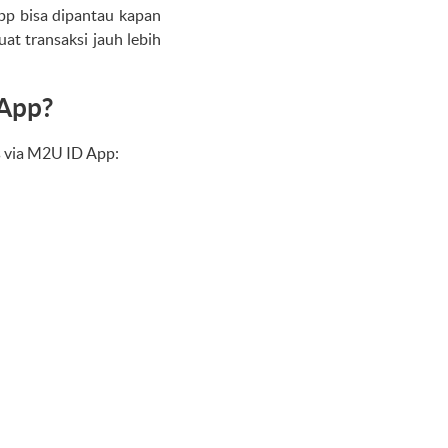
App bisa dipantau kapan
at transaksi jauh lebih
 App?
s via M2U ID App: