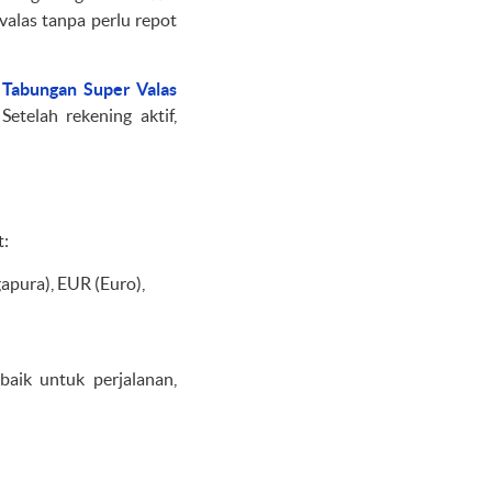
valas tanpa perlu repot
k
Tabungan Super Valas
etelah rekening aktif,
t:
apura), EUR (Euro),
aik untuk perjalanan,