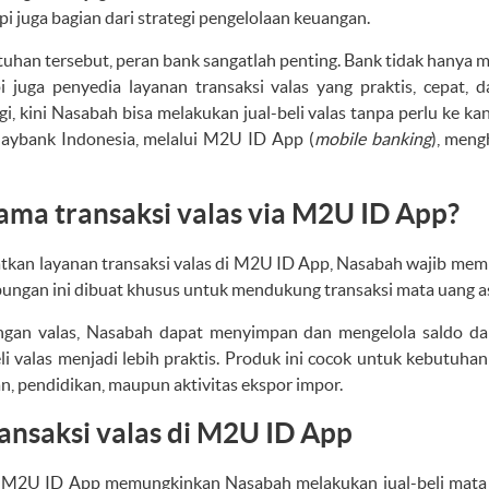
pi juga bagian dari strategi pengelolaan keuangan.
tuhan tersebut, peran bank sangatlah penting. Bank tidak hanya 
i juga penyedia layanan transaksi valas yang praktis, cepat, 
, kini Nasabah bisa melakukan jual-beli valas tanpa perlu ke 
aybank Indonesia, melalui M2U ID App (
mobile banking
), meng
ama transaksi valas via M2U ID App?
kan layanan transaksi valas di M2U ID App, Nasabah wajib mem
bungan ini dibuat khusus untuk mendukung transaksi mata uang a
ngan valas, Nasabah dapat menyimpan dan mengelola saldo dal
li valas menjadi lebih praktis. Produk ini cocok untuk kebutuhan
an, pendidikan, maupun aktivitas ekspor impor.
transaksi valas di M2U ID App
 di M2U ID App memungkinkan Nasabah melakukan jual-beli mata