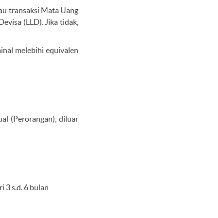
tau transaksi Mata Uang
visa (LLD). Jika tidak,
inal melebihi equivalen
al (Perorangan), diluar
 3 s.d. 6 bulan