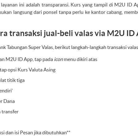
 layanan ini adalah transparansi. Kurs yang tampil di M2U ID 
akukan langsung dari ponsel tanpa perlu ke kantor cabang, membu
a transaksi jual-beli valas via M2U ID
nk Tabungan Super Valas, berikut langkah-langkah transaksi vala
an M2U ID App, tap pada
icon
menu dikiri atas
ap opsi Kurs Valuta Asing
at titik tiga
endiri’
er Dana
 transfer
si dan isi Pesan jika dibutuhkan**