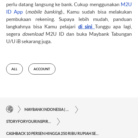
perlu datang langsung ke bank. Cukup menggunakan
M2U
ID App
(
mobile banking
)., Kamu sudah bisa melakukan
pembukaan rekening. Supaya lebih mudah, panduan
langkahnya bisa Kamu pelajari
di sini
Tunggu apa lagi,
segera
download
M2U ID dan buka Maybank Tabungan
U/U iB sekarang juga.
ALL
ACCOUNT
MAYBANK INDONESIA | KEMUDAHAN TRANSAKSI FINANSIAL DI UJUNG JARI ANDA
STORYFORYOURINSPIRATIONPERSONAL
CASHBACK 10 PERSEN HINGGA 250 RIBU RUPIAH SETIAP BULAN DAN BERBAGAI KEUNTUNGAN