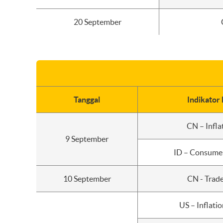
20 September
Tanggal
Indikator
CN – Infla
9 September
ID – Consume
10 September
CN - Trad
US – Inflati