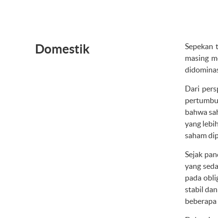
Domestik
Sepekan t
masing me
didominas
Dari pers
pertumbuh
bahwa sah
yang lebi
saham dip
Sejak pan
yang seda
pada obli
stabil da
beberapa 