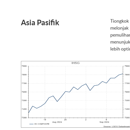
Asia Pasifik
Tiongkok
melonjak 
pemuliha
menunjuk
lebih opt