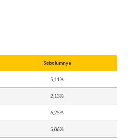
Sebelumnya
5,11%
2,13%
6,25%
5,86%