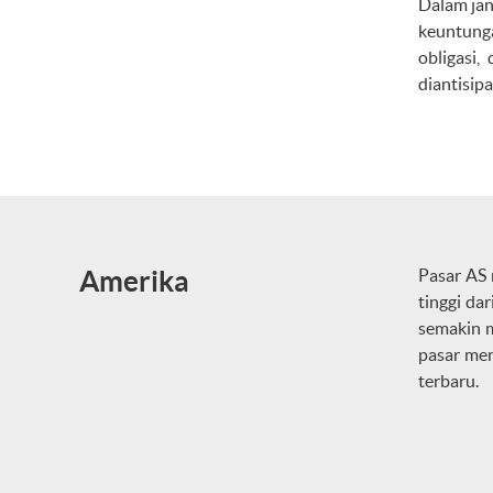
Dalam jan
keuntunga
obligasi
diantisip
Amerika
Pasar AS 
tinggi da
semakin m
pasar men
terbaru.