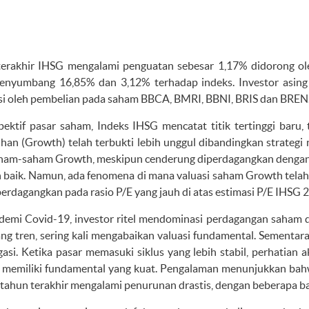
erakhir IHSG mengalami penguatan sebesar 1,17% didorong ole
nyumbang 16,85% dan 3,12% terhadap indeks. Investor asing j
i oleh pembelian pada saham BBCA, BMRI, BBNI, BRIS dan BREN
pektif pasar saham, Indeks IHSG mencatat titik tertinggi baru, 
an (Growth) telah terbukti lebih unggul dibandingkan strategi 
am-saham Growth, meskipun cenderung diperdagangkan dengan val
h baik. Namun, ada fenomena di mana valuasi saham Growth telah
erdagangkan pada rasio P/E yang jauh di atas estimasi P/E IHSG 
demi Covid-19, investor ritel mendominasi perdagangan saham
ng tren, sering kali mengabaikan valuasi fundamental. Sementara i
gasi. Ketika pasar memasuki siklus yang lebih stabil, perhatian
n memiliki fundamental yang kuat. Pengalaman menunjukkan ba
tahun terakhir mengalami penurunan drastis, dengan beberapa b