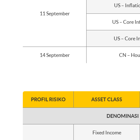
US – Inflati
11 September
US – Core In
US – Core In
14 September
CN – Hou
PROFIL RISIKO
ASSET CLASS
DENOMINASI
Fixed Income