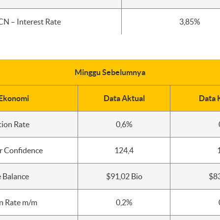
CN – Interest Rate
3,85%
Minggu Sebelumnya
 Ekonomi
Data Aktual
Data 
tion Rate
0,6%
r Confidence
124,4
e Balance
$91,02 Bio
$83
on Rate m/m
0,2%