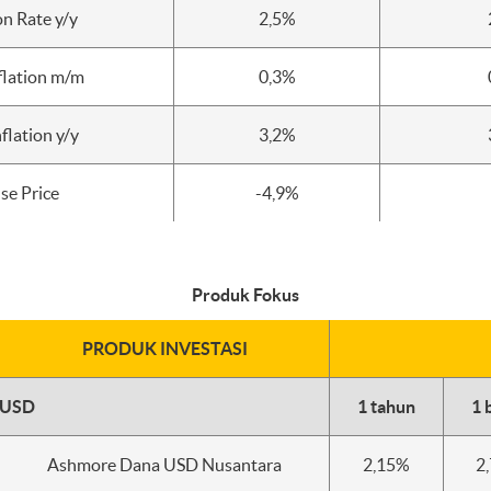
on Rate y/y
2,5%
flation m/m
0,3%
flation y/y
3,2%
se Price
-4,9%
Produk Fokus
PRODUK INVESTASI
 USD
1 tahun
1 
Ashmore Dana USD Nusantara
2,15%
2