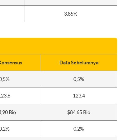
3,85%
Konsensus
Data Sebelumnya
0,5%
0,5%
123,6
123,4
,90 Bio
$84,65 Bio
0,2%
0,2%