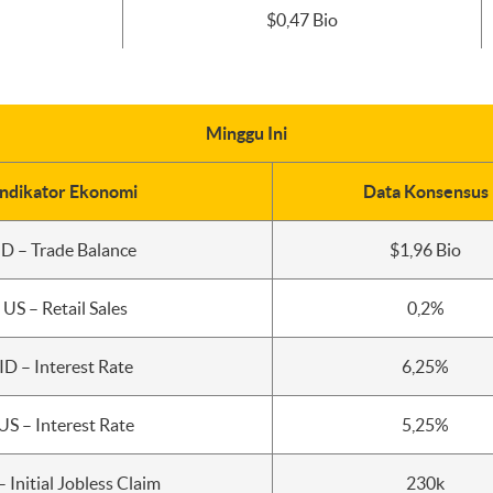
$0,47 Bio
Minggu Ini
Indikator Ekonomi
Data Konsensus
ID – Trade Balance
$1,96 Bio
US – Retail Sales
0,2%
ID – Interest Rate
6,25%
US – Interest Rate
5,25%
 Initial Jobless Claim
230k