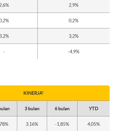
2,6%
2,9%
0,2%
0,2%
3,2%
3,2%
-
-4,9%
KINERJA*
bulan
3 bulan
6 bulan
YTD
,78%
3,16%
-1,85%
4,05%