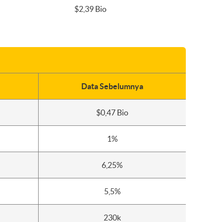
$2,39 Bio
Data Sebelumnya
$0,47 Bio
1%
6,25%
5,5%
230k