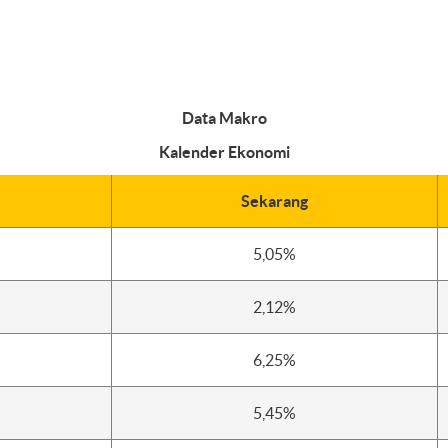
Data Makro
Kalender Ekonomi
Sekarang
5,05%
2,12%
6,25%
5,45%