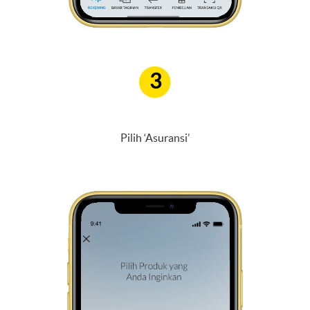
3
Pilih ‘Asuransi’