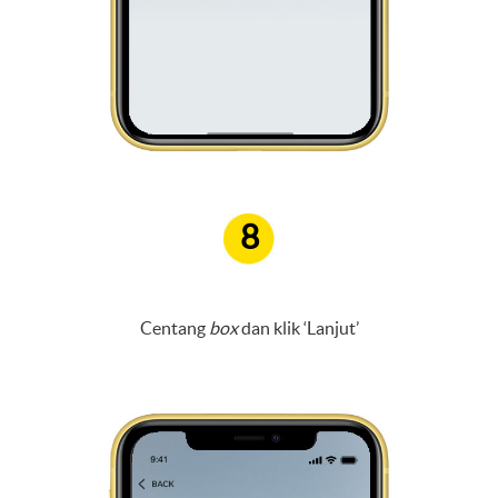
8
Centang
box
dan klik ‘Lanjut’