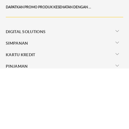
DAPATKAN PROMO PRODUK KESEHATAN DENGAN MAYBANK KARTU KREDIT.
DIGITAL SOLUTIONS
SIMPANAN
KARTU KREDIT
PINJAMAN
MAYBANK PREMIER
SYARIAH
Layanan Lainnya - Maybank Indonesia
Tentang Maybank Indonesia
Membangun Karir Besar Bersama Maybank Indonesia