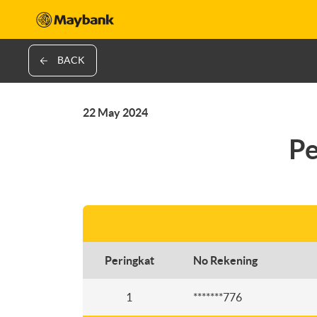
BACK
22 May 2024
P
Peringkat
No Rekening
1
*******776