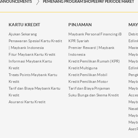
ANNOUNCEMENTS
PEMENANG PROGRAM SHOPEEPAY PERIODE MARET
KARTU KREDIT
PINJAMAN
MAY
Ajukan Sekarang
Maybank Personal Financing iB
Debit
Penawaran Spesial Kartu Kredit
KPR Syariah
Edli
| Maybank Indonesia
Premier Reward | Maybank
Maste
Fitur Maybank Kartu Kredit
Indonesia
Mayb
Informasi Maybank Kartu
Kredit Pemilikan Rumah (KPR)
Mayba
Kredit
Kredit Multiguna
Edli
Treats Points Maybank Kartu
Kredit Pemilikan Mobil
Pengk
Kredit
Kredit Pemilikan Motor
Mayb
Tarif dan Biaya Maybank Kartu
Tarif dan Biaya Pinjaman
Mayb
Kredit
Suku Bunga dan Skema Kredit
Acces
Asuransi Kartu Kredit
Mayb
Nasa
Mayba
Mayb
Aset 