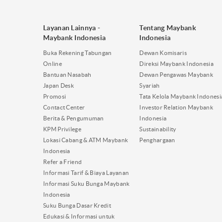
Layanan Lainnya -
Tentang Maybank
Maybank Indonesia
Indonesia
Buka Rekening Tabungan
Dewan Komisaris
Online
Direksi Maybank Indonesia
Bantuan Nasabah
Dewan Pengawas Maybank
Japan Desk
Syariah
Promosi
Tata Kelola Maybank Indonesi
Contact Center
Investor Relation Maybank
Berita & Pengumuman
Indonesia
KPM Privilege
Sustainability
Lokasi Cabang & ATM Maybank
Penghargaan
Indonesia
Refer a Friend
Informasi Tarif & Biaya Layanan
Informasi Suku Bunga Maybank
Indonesia
Suku Bunga Dasar Kredit
Edukasi & Informasi untuk