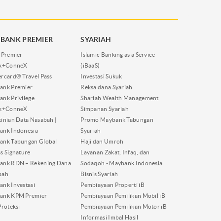
BANK PREMIER
SYARIAH
 Premier
Islamic Banking as a Service
nk+ConneX
(iBaaS)
rcard® Travel Pass
Investasi Sukuk
ank Premier
Reksa dana Syariah
nk Privilege
Shariah Wealth Management
nk+ConneX
Simpanan Syariah
inian Data Nasabah |
Promo Maybank Tabungan
ank Indonesia
Syariah
ank Tabungan Global
Haji dan Umroh
s Signature
Layanan Zakat, Infaq, dan
ank RDN – Rekening Dana
Sodaqoh - Maybank Indonesia
bah
Bisnis Syariah
nk Investasi
Pembiayaan Properti iB
ank KPM Premier
Pembiayaan Pemilikan Mobil iB
Proteksi
Pembiayaan Pemilikan Motor iB
Informasi Imbal Hasil