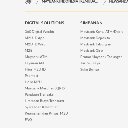
MAYBANK INDONESIA | KEMUDAHAN TRANSAKSI FINANSIAL DI UJUNG JARI ANDA
NEWSAND
DIGITAL SOLUTIONS
SIMPANAN
360 Digital Wealth
Maybank Kartu ATM/Debit
M2U ID App
Maybank Deposito
M2U ID Web
Maybank Tabungan
M2E
Maybank Giro
Maybank ATM
Promo Maybank Tabungan
Layanan API
Tarif & Biaya
Fitur M2U ID
Suku Bunga
Promosi
Hello M2U
Maybank Merchant QRIS
Panduan Transaksi
Limit dan Biaya Transaksi
Syarat dan Ketentuan
Keamanan dan Privasi M2U
FAQ