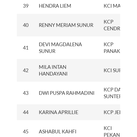
39
HENDRA LIEM
KCI MAKASAR
KCP
40
RENNY MERIAM SUNUR
CENDRAWASI
DEVI MAGDALENA
KCP
41
SUNUR
PANAKUKAN
MILA INTAN
42
KCI SURABAY
HANDAYANI
KCP DANAU
43
DWI PUSPA RAHMADINI
SUNTER II
44
KARINA APRILLIE
KCP JELUTUN
KCI
45
ASHABUL KAHFI
PEKANBARU