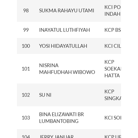
KCI PONDOK
98
SUKMA RAHAYU UTAMI
INDAH
99
INAYATUL LUTHFIYAH
KCP BSB CITY
100
YOSI HIDAYATULLAH
KCI CILEGON
KCP
NISRINA
101
SOEKARNO
MAHFUDHAH WIBOWO
HATTA
KCP
102
SU NI
SINGKAWANG
BINA ELIZAWATI BR
103
KCI SORONG
LUMBANTOBING
104
JERRY JANUAR
KCP UBUD