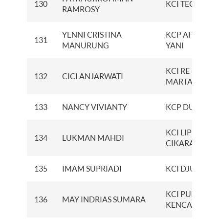
130
KCI TEGAL
RAMROSY
YENNI CRISTINA
KCP AHMAD
131
MANURUNG
YANI
KCI RE
132
CICI ANJARWATI
MARTADINAT
133
NANCY VIVIANTY
KCP DUMAI
KCI LIPPO
134
LUKMAN MAHDI
CIKARANG
135
IMAM SUPRIADI
KCI DJUANDA
KCI PURI
136
MAY INDRIAS SUMARA
KENCANA