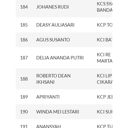
KCS SYARIAH
184
JOHANES RUDI
BANDA ACEH
185
DEASY AULIASARI
KCP TOMANG
186
AGUS SUSANTO
KCI BATAM
KCI RE
187
DELIA ANANDA PUTRI
MARTADINAT
ROBERTO DEAN
KCI LIPPO
188
IKHSANI
CIKARANG
189
APRIYANTI
KCP JELUTUN
190
WINDA MEI LESTARI
KCI SURABAY
191
ANANSYAH
KCP TUPAREV