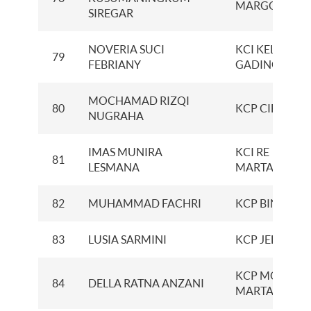
MARGOMULY
SIREGAR
NOVERIA SUCI
KCI KELAPA
79
FEBRIANY
GADING
MOCHAMAD RIZQI
80
KCP CIBITUN
NUGRAHA
IMAS MUNIRA
KCI RE
81
LESMANA
MARTADINAT
82
MUHAMMAD FACHRI
KCP BINJAI
83
LUSIA SARMINI
KCP JELUTUN
KCP MOBILE
84
DELLA RATNA ANZANI
MARTADINAT