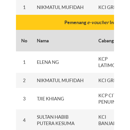
1
NIKMATUL MUFIDAH
KCI GRESIK
Pemenang
e-voucher
Indomaret
No
Nama
Cabang
KCP
1
ELENA NG
LATIMOJONG
2
NIKMATUL MUFIDAH
KCI GRESIK
KCP CITRAMA
3
TJIE KHIANG
PENUIN
SULTAN HABIB
KCI
4
PUTERA KESUMA
BANJARMASI