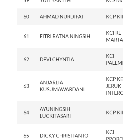
59
YULI YANTI M
KCS MAKASSA
60
AHMAD NURDIFAI
KCP KIIC
KCI RE
61
FITRI RATNA NINGSIH
MARTADINAT
KCI
62
DEVI CHYNTIA
PALEMBANG
KCP KEBON
ANJARLIA
63
JERUK
KUSUMAWARDANI
INTERCON
AYUNINGSIH
64
KCP KIIC
LUCKITASARI
KCI
65
DICKY CHRISTIANTO
PROBOLINGG