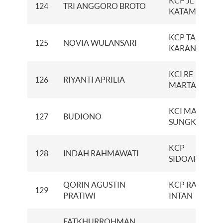
KCP JL BRIGJ
124
TRI ANGGORO BROTO
KATAMSO
KCP TANJUNG
125
NOVIA WULANSARI
KARANG
KCI RE
126
RIYANTI APRILIA
MARTADINAT
KCI MAYJEN
127
BUDIONO
SUNGKONO
KCP
128
INDAH RAHMAWATI
SIDOARDJO
QORIN AGUSTIN
KCP RADEN
129
PRATIWI
INTAN
FATKHURROHMAN