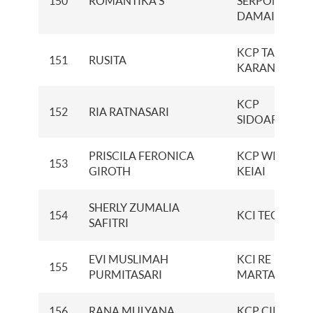
150
ROMANTIKA S
SERPONG
DAMAI
KCP TANJUNG
151
RUSITA
KARANG
KCP
152
RIA RATNASARI
SIDOARDJO
PRISCILA FERONICA
KCP WISMA
153
GIROTH
KEIAI
SHERLY ZUMALIA
154
KCI TEGAL
SAFITRI
EVI MUSLIMAH
KCI RE
155
PURMITASARI
MARTADINAT
156
RANA MULYANA
KCP CIKAMPE