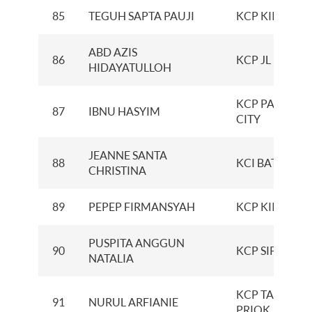
85
TEGUH SAPTA PAUJI
KCP KIIC
ABD AZIS
86
KCP JL KAWI
HIDAYATULLOH
KCP PAKUWO
87
IBNU HASYIM
CITY
JEANNE SANTA
88
KCI BATAM
CHRISTINA
89
PEPEP FIRMANSYAH
KCP KIIC
PUSPITA ANGGUN
90
KCP SIPIN
NATALIA
KCP TANJUNG
91
NURUL ARFIANIE
PRIOK