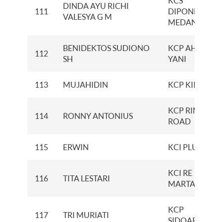
KCS
DINDA AYU RICHI
111
DIPONEGORO
VALESYA G M
MEDAN
BENIDEKTOS SUDIONO
KCP AHMAD
112
SH
YANI
113
MUJAHIDIN
KCP KIIC
KCP RING
114
RONNY ANTONIUS
ROAD
115
ERWIN
KCI PLUIT
KCI RE
116
TITA LESTARI
MARTADINAT
KCP
117
TRI MURIATI
SIDOARDJO