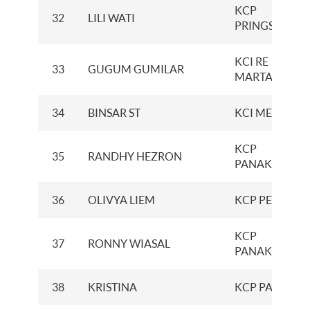
KCP
32
LILI WATI
PRINGSEWU
KCI RE
33
GUGUM GUMILAR
MARTADINAT
34
BINSAR ST
KCI MEDAN
KCP
35
RANDHY HEZRON
PANAKUKAN
36
OLIVYA LIEM
KCP PERINTIS
KCP
37
RONNY WIASAL
PANAKUKAN
38
KRISTINA
KCP PALOPO