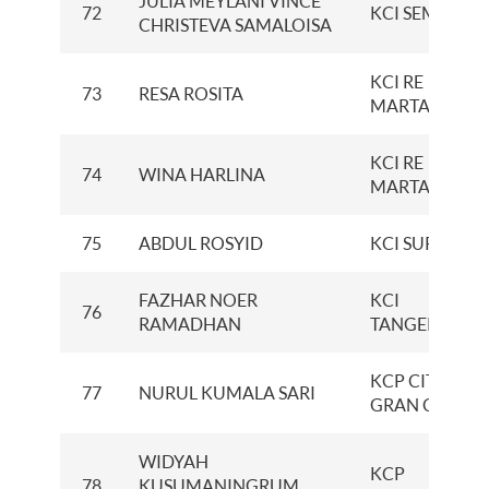
JULIA MEYLANI VINCE
72
KCI SEMARAN
CHRISTEVA SAMALOISA
KCI RE
73
RESA ROSITA
MARTADINAT
KCI RE
74
WINA HARLINA
MARTADINAT
75
ABDUL ROSYID
KCI SURABAY
FAZHAR NOER
KCI
76
RAMADHAN
TANGERANG
KCP CITRA
77
NURUL KUMALA SARI
GRAN CIBUBU
WIDYAH
KCP
78
KUSUMANINGRUM