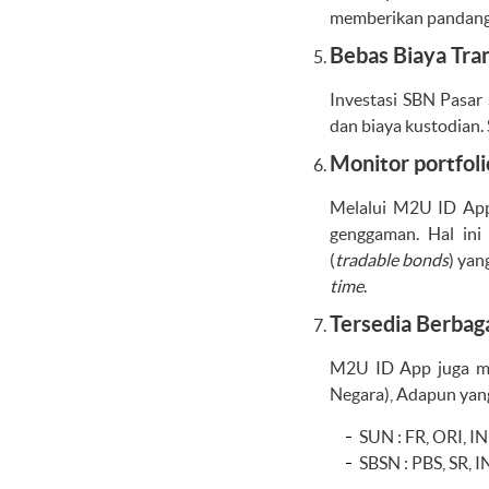
memberikan pandanga
Bebas Biaya Tra
Investasi SBN Pasar
dan biaya kustodian.
Monitor portfol
Melalui M2U ID App,
genggaman. Hal in
(
tradable bonds
) yan
time
.
Tersedia Berbag
M2U ID App juga me
Negara), Adapun yang
SUN : FR, ORI, 
SBSN : PBS, SR, 