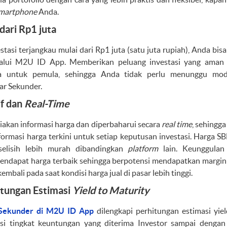
martphone
Anda.
 dari Rp1 juta
tasi terjangkau mulai dari Rp1 juta (satu juta rupiah), Anda bis
alui M2U ID App. Memberikan peluang investasi yang aman 
ya untuk pemula, sehingga Anda tidak perlu menunggu mod
ar Sekunder.
f dan
Real-Time
kan informasi harga dan diperbaharui secara
real time
, sehingg
ormasi harga terkini untuk setiap keputusan investasi. Harga S
selisih lebih murah dibandingkan
platform
lain. Keunggulan
ndapat harga terbaik sehingga berpotensi mendapatkan margin
 kembali pada saat kondisi harga jual di pasar lebih tinggi.
itungan Estimasi
Yield to Maturity
 Sekunder di M2U ID App
dilengkapi perhitungan estimasi yie
si tingkat keuntungan yang diterima Investor sampai dengan