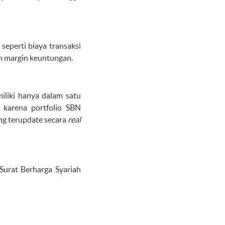
eperti biaya transaksi
an margin keuntungan.
iliki hanya dalam satu
, karena portfolio SBN
ang terupdate secara
real
urat Berharga Syariah