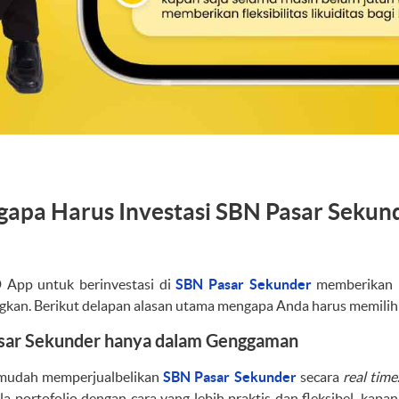
gapa Harus Investasi SBN Pasar Sekun
App untuk berinvestasi di
SBN Pasar Sekunder
memberikan 
gkan. Berikut delapan alasan utama mengapa Anda harus memili
asar Sekunder hanya dalam Genggaman
mudah memperjualbelikan
SBN Pasar Sekunder
secara
real time
 portofolio dengan cara yang lebih praktis dan fleksibel, kap