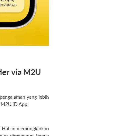
der via M2U
pengalaman yang lebih
h M2U ID App:
. Hal ini memungkinkan
anpun, dimanapun, hanya