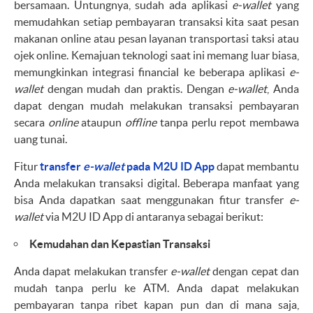
bersamaan. Untungnya, sudah ada aplikasi
e-wallet
yang
memudahkan setiap pembayaran transaksi kita saat pesan
makanan online atau pesan layanan transportasi taksi atau
ojek online. Kemajuan teknologi saat ini memang luar biasa,
memungkinkan integrasi financial ke beberapa aplikasi
e-
wallet
dengan mudah dan praktis. Dengan
e-wallet
, Anda
dapat dengan mudah melakukan transaksi pembayaran
secara
online
ataupun
offline
tanpa perlu repot membawa
uang tunai.
Fitur
transfer
e-wallet
pada M2U ID App
dapat membantu
Anda melakukan transaksi digital. Beberapa manfaat yang
bisa Anda dapatkan saat menggunakan fitur transfer
e-
wallet
via M2U ID App di antaranya sebagai berikut:
Kemudahan dan Kepastian Transaksi
Anda dapat melakukan transfer
e-wallet
dengan cepat dan
mudah tanpa perlu ke ATM. Anda dapat melakukan
pembayaran tanpa ribet kapan pun dan di mana saja,