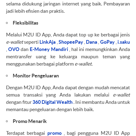
selama didukung jaringan internet yang baik. Pembayaran
jadi lebih efisien dan praktis.
Fleksibilitas
Melalui M2U ID App, Anda dapat top up ke berbagai jenis
e-wallet
seperti
LinkAja
,
ShopeePay
,
Dana
,
GoPay
,
i.saku
,
OVO
dan
E-Money Mandiri
, hal ini memungkinkan Anda
mentransfer uang ke keluarga maupun teman yang
menggunakan berbagai platform
e-wallet
.
Monitor Pengeluaran
Dengan M2U ID App, Anda dapat dengan mudah mencatat
semua transaksi yang Anda lakukan melalui
e-wallet
dengan fitur
360 Digital Wealth
. Ini membantu Anda untuk
memantau pengeluaran dengan lebih baik.
Promo Menarik
Terdapat berbagai
promo
, bagi pengguna M2U ID App