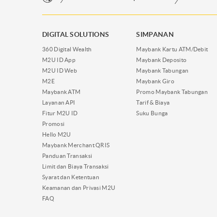
DIGITAL SOLUTIONS
SIMPANAN
360 Digital Wealth
Maybank Kartu ATM/Debit
M2U ID App
Maybank Deposito
M2U ID Web
Maybank Tabungan
M2E
Maybank Giro
Maybank ATM
Promo Maybank Tabungan
Layanan API
Tarif & Biaya
Fitur M2U ID
Suku Bunga
Promosi
Hello M2U
Maybank Merchant QRIS
Panduan Transaksi
Limit dan Biaya Transaksi
Syarat dan Ketentuan
Keamanan dan Privasi M2U
FAQ