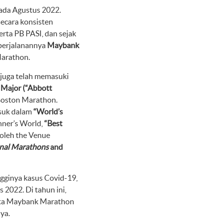
ada Agustus 2022.
secara konsisten
erta PB PASI, dan sejak
 perjalanannya
Maybank
Marathon.
juga telah memasuki
Major (“Abbott
oston Marathon.
asuk dalam
“World’s
ner’s World,
“Best
oleh the Venue
onal Marathons
and
ngginya kasus Covid-19,
 2022. Di tahun ini,
serta Maybank Marathon
ya.