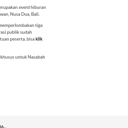
erupakan
event
hiburan
wan, Nusa Dua, Bali.
i memperlombakan tiga
asi publik sudah
tuan peserta, bisa
klik
% khusus untuk Nasabah
MAYBANK INDONESIA KEMBALI HADIRKAN MAYBANK MARATHON 2022