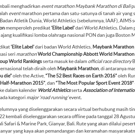
mbali menghadirkan
event marathon Maybank Marathon di Bali
p
alah
event
marathon pertama dan satu-satunya di tanah air yang 
 Badan Atletik Dunia, World Athletics (sebelumnya, IAAF), AIMS s
on
memperoleh predikat
‘Elite Label’
dari World Athletics. Dalam
 ajang kualifikasi lomba olahraga nasional PON dan juga Boston 
dikat
‘Elite Label’
dari badan World Athletics,
Maybank Marathon
kasi seri
marathon
World Championship Abbott World Marathon 
up World Rankings
serta masuk ke dalam
official race directory
B
ernasional telah diraih oleh
Maybank Marathon
, di antaranya m
u die”
oleh the Active,
“The 52 Best Races on Earth 2016”
oleh Run
 Half-Marathon 2015”
, dan
“The Most Popular Sport Event 2018”
 ke dalam kalender
World Athletics
serta
Association of Internati
ada kategori
major ‘road running’
event.
elumnya yang diselenggarakan secara virtual berhubung masih ti
2 kembali diselenggarakan secara offline pada tanggal 28 Agustus
li Safari & Marine Park, Gianyar, Bali. Rute yang akan dilalui pe
ianyar yang kaya akan pemandangan dan keramahan masyarakatn