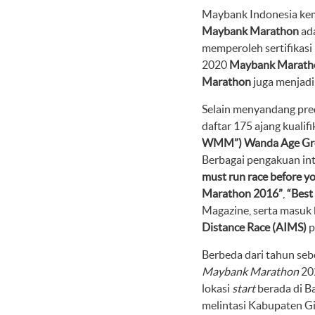
Maybank Indonesia ke
Maybank Marathon
ad
memperoleh sertifikasi
2020
Maybank Marath
Marathon
juga menjadi
Selain menyandang pre
daftar 175 ajang kualifi
WMM”) Wanda Age Gro
Berbagai pengakuan int
must run race before yo
Marathon 2016”
,
“Best
Magazine, serta masuk
Distance Race (AIMS)
p
Berbeda dari tahun seb
Maybank Marathon
202
lokasi
start
berada di Ba
melintasi Kabupaten G