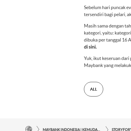
Sebelum hari puncak ev
tersendiri bagi pelari,
Masih sama dengan ta
kategori, yaitu: kategor
dibuka per tanggal 16 A
di sini.
Yuk, ikut keseruan da
Maybank yang melaku
ALL
MAYBANK INDONESIA | KEMUDAHAN TRANSAKSI FINANSIAL DI UJUNG JARI ANDA