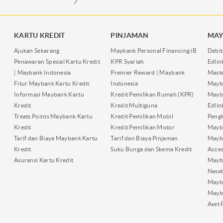
KARTU KREDIT
PINJAMAN
MAY
Ajukan Sekarang
Maybank Personal Financing iB
Debit
Penawaran Spesial Kartu Kredit
KPR Syariah
Edli
| Maybank Indonesia
Premier Reward | Maybank
Maste
Fitur Maybank Kartu Kredit
Indonesia
Mayb
Informasi Maybank Kartu
Kredit Pemilikan Rumah (KPR)
Mayba
Kredit
Kredit Multiguna
Edli
Treats Points Maybank Kartu
Kredit Pemilikan Mobil
Pengk
Kredit
Kredit Pemilikan Motor
Mayb
Tarif dan Biaya Maybank Kartu
Tarif dan Biaya Pinjaman
Mayb
Kredit
Suku Bunga dan Skema Kredit
Acces
Asuransi Kartu Kredit
Mayb
Nasa
Mayba
Mayb
Aset 