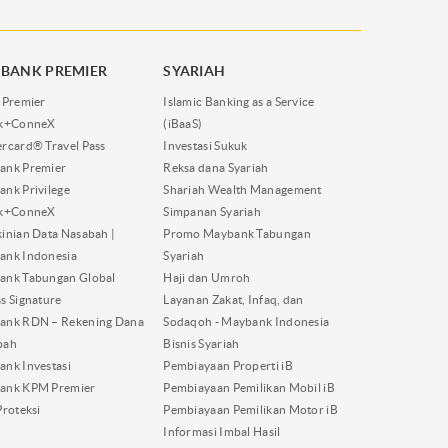
BANK PREMIER
SYARIAH
 Premier
Islamic Banking as a Service
nk+ConneX
(iBaaS)
rcard® Travel Pass
Investasi Sukuk
ank Premier
Reksa dana Syariah
nk Privilege
Shariah Wealth Management
nk+ConneX
Simpanan Syariah
inian Data Nasabah |
Promo Maybank Tabungan
ank Indonesia
Syariah
ank Tabungan Global
Haji dan Umroh
s Signature
Layanan Zakat, Infaq, dan
ank RDN – Rekening Dana
Sodaqoh - Maybank Indonesia
bah
Bisnis Syariah
nk Investasi
Pembiayaan Properti iB
ank KPM Premier
Pembiayaan Pemilikan Mobil iB
Proteksi
Pembiayaan Pemilikan Motor iB
Informasi Imbal Hasil