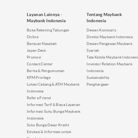
Layanan Lainnya -
Tentang Maybank
Maybank Indonesia
Indonesia
Buka Rekening Tabungan
Dewan Komisaris
Online
Direksi Maybank Indonesia
Bantuan Nasabah
Dewan Pengawas Maybank
Japan Desk
Syariah
Promosi
Tata Kelola Maybank Indonesi
Contact Center
Investor Relation Maybank
Berita & Pengumuman
Indonesia
KPM Privilege
Sustainability
Lokasi Cabang & ATM Maybank
Penghargaan
Indonesia
Refer a Friend
Informasi Tarif & Biaya Layanan
Informasi Suku Bunga Maybank
Indonesia
Suku Bunga Dasar Kredit
Edukasi & Informasi untuk