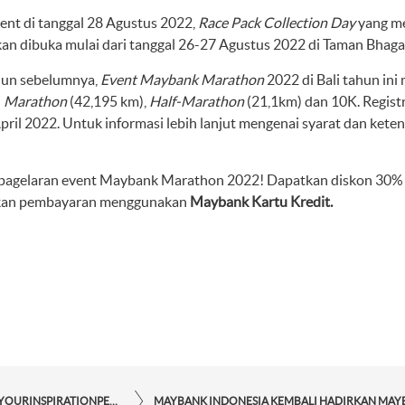
ent di tanggal 28 Agustus 2022,
Race Pack Collection Day
yang m
 akan dibuka mulai dari tanggal 26-27 Agustus 2022 di Taman Bhaga
hun sebelumnya,
Event Maybank Marathon
2022 di Bali tahun in
i
Marathon
(42,195 km),
Half-Marathon
(21,1km) dan 10K. Registr
pril 2022. Untuk informasi lebih lanjut mengenai syarat dan keten
ri pagelaran event Maybank Marathon 2022! Dapatkan diskon 30
kan pembayaran menggunakan
Maybank Kartu Kredit.
STORYFORYOURINSPIRATIONPERSONAL