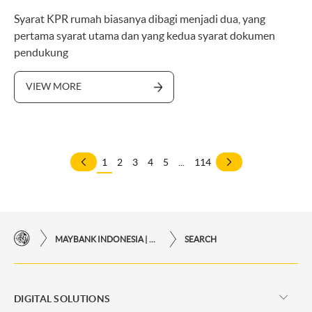
Syarat KPR rumah biasanya dibagi menjadi dua, yang
pertama syarat utama dan yang kedua syarat dokumen
pendukung
VIEW MORE
1
2
3
4
5
...
114
MAYBANK INDONESIA | KEMUDAHAN TRANSAKSI FINANSIAL DI UJUNG JARI ANDA
SEARCH
DIGITAL SOLUTIONS