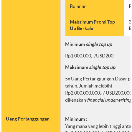
Bulanan
R
Maksimum Premi Top
3
Up Berkala
B
Minimum
single top up
Rp1.000.000,- /USD200
Maksimum
single top up
5x Uang Pertanggungan Dasar p
tahun. Jumlah melebihi
Rp2.000.000.000,- / USD200.000
dikenakan
financial underwriting
Uang Pertanggungan
Minimum :
Yang mana yang lebih tinggi anta