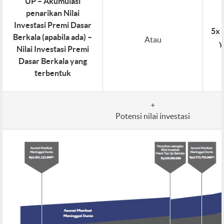
UP – Akumulasi
penarikan Nilai
Investasi Premi Dasar
5x 
Berkala (apabila ada) –
Atau
y
Nilai Investasi Premi
Dasar Berkala yang
terbentuk
+
Potensi nilai investasi