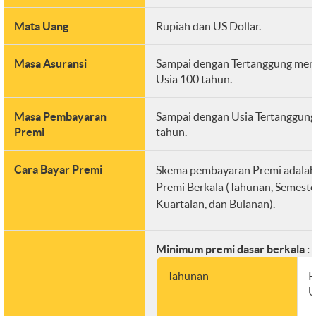
Mata Uang
Rupiah dan US Dollar.
Masa Asuransi
Sampai dengan Tertanggung men
Usia 100 tahun.
Masa Pembayaran
Sampai dengan Usia Tertanggung
Premi
tahun.
Cara Bayar Premi
Skema pembayaran Premi adalah
Premi Berkala (Tahunan, Semeste
Kuartalan, dan Bulanan).
Minimum premi dasar berkala :
Tahunan
R
U