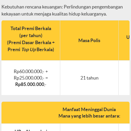
Kebutuhan rencana keuangan: Perlindungan pengembangan
kekayaan untuk menjaga kualitas hidup keluarganya.
Total Premi Berkala
(per tahun)
Ua
Masa Polis
(Premi Dasar Berkala +
Premi
Top Up
Berkala)
Rp60.000.000,- +
Rp25.000.000,- =
21 tahun
Rp85.000.000
,-
Manfaat Meninggal Dunia
Mana yang lebih besar antara: