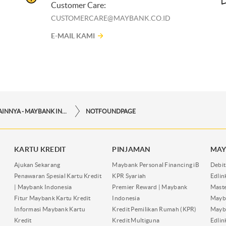
Customer Care:
CUSTOMERCARE@MAYBANK.CO.ID
E-MAIL KAMI
LAYANAN LAINNYA - MAYBANK INDONESIA
NOTFOUNDPAGE
KARTU KREDIT
PINJAMAN
MAY
Ajukan Sekarang
Maybank Personal Financing iB
Debit
Penawaran Spesial Kartu Kredit
KPR Syariah
Edli
| Maybank Indonesia
Premier Reward | Maybank
Maste
Fitur Maybank Kartu Kredit
Indonesia
Mayb
Informasi Maybank Kartu
Kredit Pemilikan Rumah (KPR)
Mayba
Kredit
Kredit Multiguna
Edli