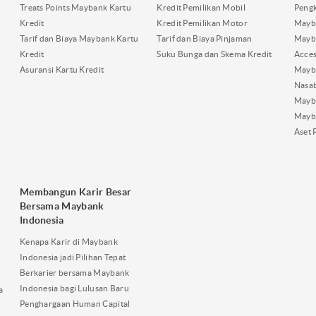
Treats Points Maybank Kartu
Kredit Pemilikan Mobil
Pengk
Kredit
Kredit Pemilikan Motor
Mayb
Tarif dan Biaya Maybank Kartu
Tarif dan Biaya Pinjaman
Mayb
Kredit
Suku Bunga dan Skema Kredit
Acces
Asuransi Kartu Kredit
Mayb
Nasa
Mayba
Mayb
Aset 
Membangun Karir Besar
Bersama Maybank
Indonesia
Kenapa Karir di Maybank
Indonesia jadi Pilihan Tepat
Berkarier bersama Maybank
Indonesia bagi Lulusan Baru
a
Penghargaan Human Capital