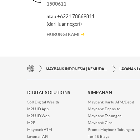
1500611
atau +6221 78869811
(dari luar negeri)
HUBUNGI KAMI
MAYBANK INDONESIA | KEMUDAHAN TRANSAKSI FINANSIAL DI UJUNG JARI ANDA
DIGITAL SOLUTIONS
SIMPANAN
360 Digital Wealth
Maybank Kartu ATM/Debit
M2U ID App
Maybank Deposito
M2U ID Web
Maybank Tabungan
M2E
Maybank Giro
Maybank ATM
Promo Maybank Tabungan
Layanan API
Tarif & Biaya