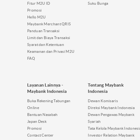
Fitur M2U ID
Suku Bunga
Promosi
Hello M2U
Maybank Merchant QRIS
Panduan Transaksi
Limit dan Biaya Transaksi
Syarat dan Ketentuan
Keamanan dan Privasi M2U
FAQ
Layanan Lainnya -
Tentang Maybank
Maybank Indonesia
Indonesia
Buka Rekening Tabungan
Dewan Komisaris
Online
Direksi Maybank Indonesia
Bantuan Nasabah
Dewan Pengawas Maybank
Japan Desk
Syariah
Promosi
Tata Kelola Maybank Indonesi
Contact Center
Investor Relation Maybank