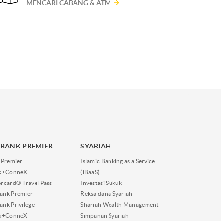
MENCARI CABANG & ATM
BANK PREMIER
SYARIAH
 Premier
Islamic Banking as a Service
nk+ConneX
(iBaaS)
rcard® Travel Pass
Investasi Sukuk
ank Premier
Reksa dana Syariah
nk Privilege
Shariah Wealth Management
nk+ConneX
Simpanan Syariah