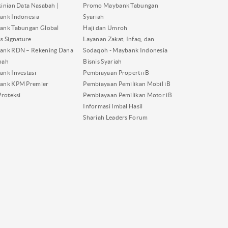
inian Data Nasabah |
Promo Maybank Tabungan
ank Indonesia
Syariah
ank Tabungan Global
Haji dan Umroh
s Signature
Layanan Zakat, Infaq, dan
ank RDN – Rekening Dana
Sodaqoh - Maybank Indonesia
bah
Bisnis Syariah
nk Investasi
Pembiayaan Properti iB
ank KPM Premier
Pembiayaan Pemilikan Mobil iB
Proteksi
Pembiayaan Pemilikan Motor iB
Informasi Imbal Hasil
Shariah Leaders Forum