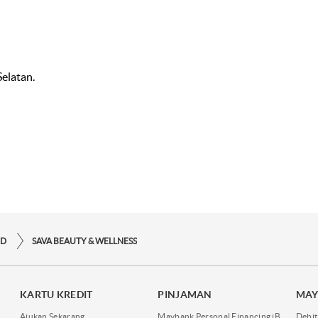
Selatan.
RD
SAVA BEAUTY & WELLNESS
KARTU KREDIT
PINJAMAN
MAY
Ajukan Sekarang
Maybank Personal Financing iB
Debit