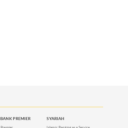
BANK PREMIER
SYARIAH
 Premier
Islamic Banking as a Service