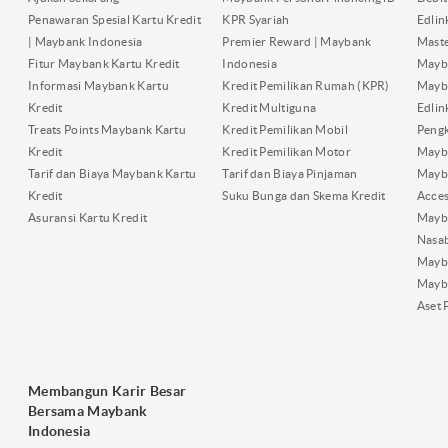
Penawaran Spesial Kartu Kredit
KPR Syariah
Edli
| Maybank Indonesia
Premier Reward | Maybank
Maste
Fitur Maybank Kartu Kredit
Indonesia
Mayb
Informasi Maybank Kartu
Kredit Pemilikan Rumah (KPR)
Mayba
Kredit
Kredit Multiguna
Edli
Treats Points Maybank Kartu
Kredit Pemilikan Mobil
Pengk
Kredit
Kredit Pemilikan Motor
Mayb
Tarif dan Biaya Maybank Kartu
Tarif dan Biaya Pinjaman
Mayb
Kredit
Suku Bunga dan Skema Kredit
Acces
Asuransi Kartu Kredit
Mayb
Nasa
Mayba
Mayb
Aset 
Membangun Karir Besar
Bersama Maybank
Indonesia