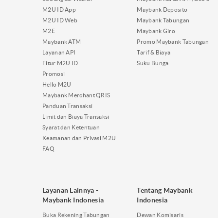
M2U ID App
Maybank Deposito
M2U ID Web
Maybank Tabungan
M2E
Maybank Giro
Maybank ATM
Promo Maybank Tabungan
Layanan API
Tarif & Biaya
Fitur M2U ID
Suku Bunga
Promosi
Hello M2U
Maybank Merchant QRIS
Panduan Transaksi
Limit dan Biaya Transaksi
Syarat dan Ketentuan
Keamanan dan Privasi M2U
FAQ
Layanan Lainnya -
Tentang Maybank
Maybank Indonesia
Indonesia
Buka Rekening Tabungan
Dewan Komisaris