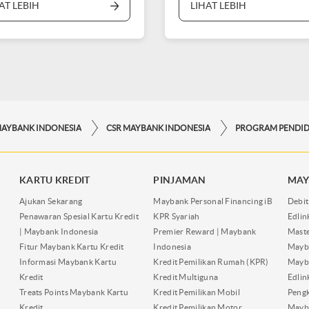
AT LEBIH
LIHAT LEBIH
MAYBANK INDONESIA
CSR MAYBANK INDONESIA
PROGRAM PENDID
KARTU KREDIT
PINJAMAN
MAY
Ajukan Sekarang
Maybank Personal Financing iB
Debit
Penawaran Spesial Kartu Kredit
KPR Syariah
Edli
| Maybank Indonesia
Premier Reward | Maybank
Maste
Fitur Maybank Kartu Kredit
Indonesia
Mayb
Informasi Maybank Kartu
Kredit Pemilikan Rumah (KPR)
Mayba
Kredit
Kredit Multiguna
Edli
Treats Points Maybank Kartu
Kredit Pemilikan Mobil
Pengk
Kredit
Kredit Pemilikan Motor
Mayb