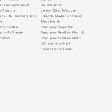
ank Tabungan Global
Haji dan Umroh
s Signature
Layanan Zakat, Infaq, dan
ank RDN – Rekening Dana
Sodaqoh - Maybank Indonesia
bah
Bisnis Syariah
nk Investasi
Pembiayaan Properti iB
ank KPM Premier
Pembiayaan Pemilikan Mobil iB
Proteksi
Pembiayaan Pemilikan Motor iB
Informasi Imbal Hasil
Shariah Leaders Forum