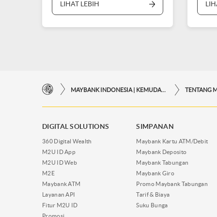
LIHAT LEBIH
LIH
MAYBANK INDONESIA | KEMUDAHAN TRANSAKSI FINANSIAL DI UJUNG JARI ANDA
TENTANG 
DIGITAL SOLUTIONS
SIMPANAN
360 Digital Wealth
Maybank Kartu ATM/Debit
M2U ID App
Maybank Deposito
M2U ID Web
Maybank Tabungan
M2E
Maybank Giro
Maybank ATM
Promo Maybank Tabungan
Layanan API
Tarif & Biaya
Fitur M2U ID
Suku Bunga
Promosi