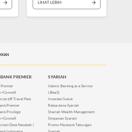
LIHAT LEBIH
IKAN
BANK PREMIER
SYARIAH
 Premier
Islamic Banking as a Service
nk+ConneX
(iBaaS)
rcard® Travel Pass
Investasi Sukuk
ank Premier
Reksa dana Syariah
nk Privilege
Shariah Wealth Management
nk+ConneX
Simpanan Syariah
inian Data Nasabah |
Promo Maybank Tabungan
ank Indonesia
Syariah