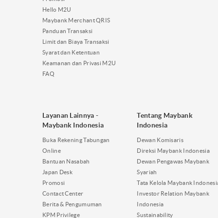
Hello M2U
Maybank Merchant QRIS
Panduan Transaksi
Limit dan Biaya Transaksi
Syarat dan Ketentuan
Keamanan dan Privasi M2U
FAQ
Layanan Lainnya -
Tentang Maybank
Maybank Indonesia
Indonesia
Buka Rekening Tabungan
Dewan Komisaris
Online
Direksi Maybank Indonesia
Bantuan Nasabah
Dewan Pengawas Maybank
Japan Desk
Syariah
Promosi
Tata Kelola Maybank Indonesi
Contact Center
Investor Relation Maybank
Berita & Pengumuman
Indonesia
KPM Privilege
Sustainability