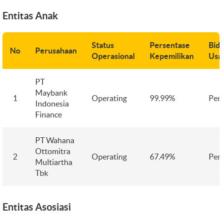
Entitas Anak
Status
Persentase
Bid
No
Perusahaan
Operasional
Kepemilikan
Usa
PT
Maybank
1
Operating
99.99%
Pem
Indonesia
Finance
PT Wahana
Ottomitra
2
Operating
67.49%
Pem
Multiartha
Tbk
Entitas Asosiasi