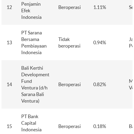
Penjamin
12
Beroperasi
1.11%
Se
Efek
Indonesia
PT Sarana
Bersama
Tidak
Ja
13
0.94%
Pembiayaan
beroperasi
Pe
Indonesia
Bali Kerthi
Development
Fund
M
14
Beroperasi
0.82%
Ventura (d/h
Ve
Sarana Bali
Ventura)
PT Bank
Capital
15
Beroperasi
0.18%
B
Indonesia