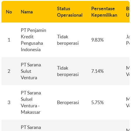
Status
Persentase
Bi
No
Nama
Operasional
Kepemilikan
U
PT Penjamin
Kredit
Tidak
Ja
1
9.83%
Pengusaha
beroperasi
Pe
Indonesia
PT Sarana
Tidak
M
2
Sulut
7.14%
beroperasi
Ve
Ventura
PT Sarana
Sulsel
M
3
Beroperasi
5.75%
Ventura -
Ve
Makassar
PT Sarana
M