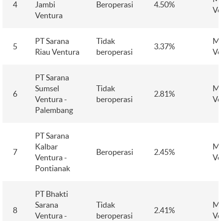
4
Jambi
Beroperasi
4.50%
Ve
Ventura
PT Sarana
Tidak
M
5
3.37%
Riau Ventura
beroperasi
Ve
PT Sarana
Sumsel
Tidak
M
6
2.81%
Ventura -
beroperasi
Ve
Palembang
PT Sarana
Kalbar
M
7
Beroperasi
2.45%
Ventura -
Ve
Pontianak
PT Bhakti
Sarana
Tidak
M
8
2.41%
Ventura -
beroperasi
Ve