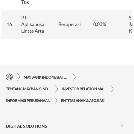
Tbk
PT
Si
16
Aplikanusa
Beroperasi
0.03%
Ja
Lintas Arta
Ko
MAYBANK INDONESIA | KEMUDAHAN TRANSAKSI FINANSIAL DI UJUNG JARI ANDA
TENTANG MAYBANK INDONESIA
INVESTOR RELATION MAYBANK INDONESIA
INFORMASI PERUSAHAAN
ENTITAS ANAK & ASOSIASI
DIGITAL SOLUTIONS