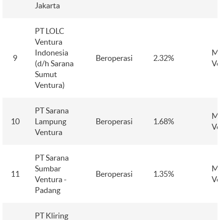
Jakarta
PT LOLC
Ventura
Indonesia
M
9
Beroperasi
2.32%
(d/h Sarana
Ve
Sumut
Ventura)
PT Sarana
M
10
Lampung
Beroperasi
1.68%
Ve
Ventura
PT Sarana
Sumbar
M
11
Beroperasi
1.35%
Ventura -
Ve
Padang
PT Kliring