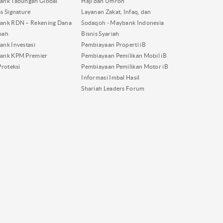
ank Tabungan Global
Haji dan Umroh
s Signature
Layanan Zakat, Infaq, dan
ank RDN – Rekening Dana
Sodaqoh - Maybank Indonesia
bah
Bisnis Syariah
nk Investasi
Pembiayaan Properti iB
ank KPM Premier
Pembiayaan Pemilikan Mobil iB
Proteksi
Pembiayaan Pemilikan Motor iB
Informasi Imbal Hasil
Shariah Leaders Forum