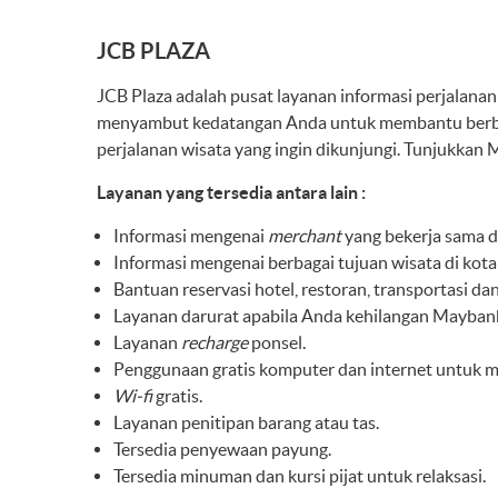
JCB PLAZA
JCB Plaza adalah pusat layanan informasi perjalana
menyambut kedatangan Anda untuk membantu berbag
perjalanan wisata yang ingin dikunjungi. Tunjukkan
Layanan yang tersedia antara lain :
Informasi mengenai
merchant
yang bekerja sama 
Informasi mengenai berbagai tujuan wisata di kota
Bantuan reservasi hotel, restoran, transportasi da
Layanan darurat apabila Anda kehilangan Maybank
Layanan
recharge
ponsel.
Penggunaan gratis komputer dan internet untuk m
Wi-fi
gratis.
Layanan penitipan barang atau tas.
Tersedia penyewaan payung.
Tersedia minuman dan kursi pijat untuk relaksasi.