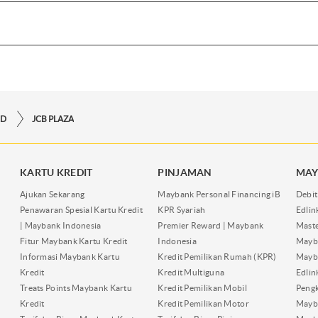
RD
JCB PLAZA
KARTU KREDIT
PINJAMAN
MAY
Ajukan Sekarang
Maybank Personal Financing iB
Debit
Penawaran Spesial Kartu Kredit
KPR Syariah
Edli
| Maybank Indonesia
Premier Reward | Maybank
Maste
Fitur Maybank Kartu Kredit
Indonesia
Mayb
Informasi Maybank Kartu
Kredit Pemilikan Rumah (KPR)
Mayba
Kredit
Kredit Multiguna
Edli
Treats Points Maybank Kartu
Kredit Pemilikan Mobil
Pengk
Kredit
Kredit Pemilikan Motor
Mayb