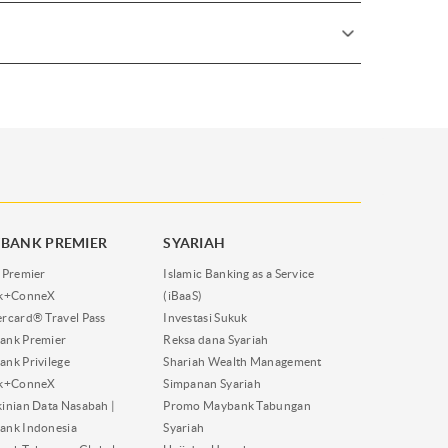
BANK PREMIER
SYARIAH
 Premier
Islamic Banking as a Service
nk+ConneX
(iBaaS)
rcard® Travel Pass
Investasi Sukuk
ank Premier
Reksa dana Syariah
nk Privilege
Shariah Wealth Management
nk+ConneX
Simpanan Syariah
inian Data Nasabah |
Promo Maybank Tabungan
ank Indonesia
Syariah