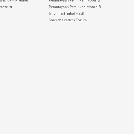
ank KPM Premier
Pembiayaan Pemilikan Mobil iB
Proteksi
Pembiayaan Pemilikan Motor iB
Informasi Imbal Hasil
Shariah Leaders Forum