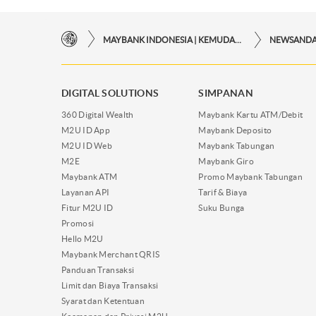
MAYBANK INDONESIA | KEMUDAHAN TRANSAKSI FINANSIAL DI UJUNG JARI ANDA
NEWSAND
DIGITAL SOLUTIONS
SIMPANAN
360 Digital Wealth
Maybank Kartu ATM/Debit
M2U ID App
Maybank Deposito
M2U ID Web
Maybank Tabungan
M2E
Maybank Giro
Maybank ATM
Promo Maybank Tabungan
Layanan API
Tarif & Biaya
Fitur M2U ID
Suku Bunga
Promosi
Hello M2U
Maybank Merchant QRIS
Panduan Transaksi
Limit dan Biaya Transaksi
Syarat dan Ketentuan