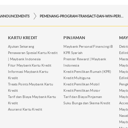
ANNOUNCEMENTS
PEMENANG-PROGRAM-TRANSACT-DAN-WIN-PERIODE-OKTOBER-2023
KARTU KREDIT
PINJAMAN
MAY
Ajukan Sekarang
Maybank Personal Financing iB
Debit
Penawaran Spesial Kartu Kredit
KPR Syariah
Edli
| Maybank Indonesia
Premier Reward | Maybank
Maste
Fitur Maybank Kartu Kredit
Indonesia
Mayb
Informasi Maybank Kartu
Kredit Pemilikan Rumah (KPR)
Mayba
Kredit
Kredit Multiguna
Edli
Treats Points Maybank Kartu
Kredit Pemilikan Mobil
Pengk
Kredit
Kredit Pemilikan Motor
Mayb
Tarif dan Biaya Maybank Kartu
Tarif dan Biaya Pinjaman
Mayb
Kredit
Suku Bunga dan Skema Kredit
Acces
Asuransi Kartu Kredit
Mayb
Nasa
Mayba