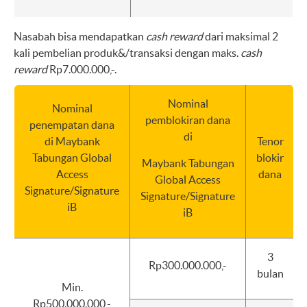
Nasabah bisa mendapatkan
cash reward
dari maksimal 2
kali pembelian produk&/transaksi dengan maks.
cash
reward
Rp7.000.000,-.
Nominal
Nominal
pemblokiran dana
penempatan dana
di
di Maybank
Tenor
Tabungan Global
blokir
Maybank Tabungan
Access
dana
Global Access
Signature/Signature
Signature/Signature
iB
iB
3
Rp300.000.000,-
bulan
Min.
Rp500.000.000,-