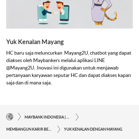
Yuk Kenalan Mayang
HC
baru
saja
meluncurkan
Mayang2U,
chatbot
yang
dapat
diakses
oleh
Maybankers
melalui
aplikasi
LINE
@Mayang2U.
Inovasi
ini
digunakan
untuk
menjawab
pertanyaan
karyawan
seputar
HC
dan
dapat
diakses
kapan
saja
dan
di
mana
saja
.
MAYBANK INDONESIA | KEMUDAHAN TRANSAKSI FINANSIAL DI UJUNG JARI ANDA
MEMBANGUN KARIR BESAR BERSAMA MAYBANK INDONESIA
YUK KENALAN DENGAN MAYANG