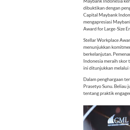
Maybank Indonesia kemb
dibuktikan dengan pen
Capital Maybank Indone
mengapresiasi Maybank
Award for Large-Size E
Stellar Workplace Awar
menunjukkan komitmen
berkelanjutan. Pemenan
Indonesia meraih skor 
ini ditunjukkan melalu
Dalam penghargaan ters
Prasetyo Sunu. Beliau 
tentang praktik engag