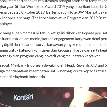
ali mempertahankan reputasinya sebagai salah satu tempat kerja 
ghargaan Stellar Workplace Award 2019 yang diberikan kepada 
sia pada 25 Oktober 2019. Bertempat di Hotel JW Marriot, Jakar
 Indonesia sebagai The Most Innovative Program dan 2019 Best 
mployer .
d yang sudah memasuki tahun ketiga ini diberikan kepada perus
 luar biasa dalam meningkatkan engagement karyawan demi pet
g dipilih berdasarkan survei karyawan yang kemudian dipilih ole
tinggi untuk kategori komitmen dan kepuasan karyawan serta kea
i serangkaian program yang inovatif yang melibatkan karyawan.
ebut, Maybank Indonesia diwakili oleh Head, Rewards, OD and S
juga mendapatkan kesempatan untuk berbagi cerita kepada ratusa
ement di Maybank Indonesia.