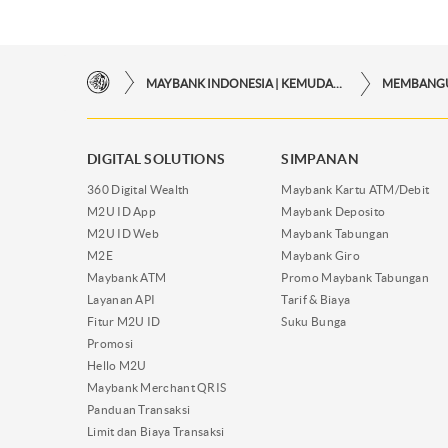
MAYBANK INDONESIA | KEMUDAHAN TRANSAKSI FINANSIAL DI UJUNG JARI ANDA
DIGITAL SOLUTIONS
SIMPANAN
360 Digital Wealth
Maybank Kartu ATM/Debit
M2U ID App
Maybank Deposito
M2U ID Web
Maybank Tabungan
M2E
Maybank Giro
Maybank ATM
Promo Maybank Tabungan
Layanan API
Tarif & Biaya
Fitur M2U ID
Suku Bunga
Promosi
Hello M2U
Maybank Merchant QRIS
Panduan Transaksi
Limit dan Biaya Transaksi