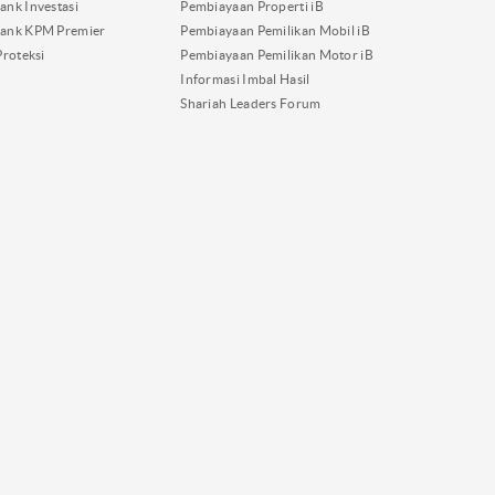
nk Investasi
Pembiayaan Properti iB
ank KPM Premier
Pembiayaan Pemilikan Mobil iB
Proteksi
Pembiayaan Pemilikan Motor iB
Informasi Imbal Hasil
Shariah Leaders Forum