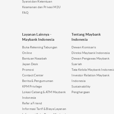
Syarat dan Ketentuan
Keamanan dan Privasi M2U
FAQ
Layanan Lainnya -
Tentang Maybank
Maybank Indonesia
Indonesia
Buka Rekening Tabungan
Dewan Komisaris
Online
Direksi Maybank Indonesia
Bantuan Nasabah
Dewan Pengawas Maybank
Japan Desk
Syariah
Promosi
Tata Kelola Maybank Indonesi
Contact Center
Investor Relation Maybank
Berita & Pengumuman
Indonesia
KPM Privilege
Sustainability
Lokasi Cabang & ATM Maybank
Penghargaan
Indonesia
Refer a Friend
Informasi Tarif & Biaya Layanan