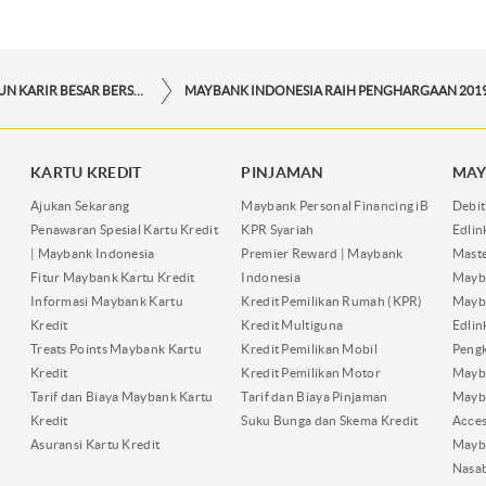
MEMBANGUN KARIR BESAR BERSAMA MAYBANK INDONESIA
KARTU KREDIT
PINJAMAN
MAY
Ajukan Sekarang
Maybank Personal Financing iB
Debit
Penawaran Spesial Kartu Kredit
KPR Syariah
Edli
| Maybank Indonesia
Premier Reward | Maybank
Maste
Fitur Maybank Kartu Kredit
Indonesia
Mayb
Informasi Maybank Kartu
Kredit Pemilikan Rumah (KPR)
Mayba
Kredit
Kredit Multiguna
Edli
Treats Points Maybank Kartu
Kredit Pemilikan Mobil
Pengk
Kredit
Kredit Pemilikan Motor
Mayb
Tarif dan Biaya Maybank Kartu
Tarif dan Biaya Pinjaman
Mayb
Kredit
Suku Bunga dan Skema Kredit
Acces
Asuransi Kartu Kredit
Mayb
Nasa