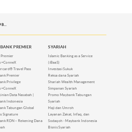
MAYBANK INDONESIA RAIH PENGHARGAAN 2019 BEST STELLAR WORKPLACE AWARD
BANK PREMIER
SYARIAH
 Premier
Islamic Banking as a Service
nk+ConneX
(iBaaS)
rcard® Travel Pass
Investasi Sukuk
ank Premier
Reksa dana Syariah
nk Privilege
Shariah Wealth Management
nk+ConneX
Simpanan Syariah
inian Data Nasabah |
Promo Maybank Tabungan
ank Indonesia
Syariah
ank Tabungan Global
Haji dan Umroh
s Signature
Layanan Zakat, Infaq, dan
ank RDN – Rekening Dana
Sodaqoh - Maybank Indonesia
bah
Bisnis Syariah