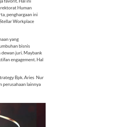
favorit. Hal ini
Direktorat Human
ta, penghargaan ini
Stellar Workplace
ahaan yang
umbuhan bisnis
h dewan juri. Maybank
ktifan engagement. Hal
trategy Bpk. Aries Nur
n perusahaan lainnya