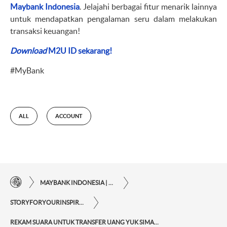
Maybank Indonesia
. Jelajahi berbagai fitur menarik lainnya
untuk mendapatkan pengalaman seru dalam melakukan
transaksi keuangan!
Download
M2U ID sekarang!
#MyBank
ALL
ACCOUNT
MAYBANK INDONESIA | KEMUDAHAN TRANSAKSI FINANSIAL DI UJUNG JARI ANDA
STORYFORYOURINSPIRATIONPERSONAL
REKAM SUARA UNTUK TRANSFER UANG YUK SIMAK CARA GUNAKAN FITUR SMART SEARCH DI M2U ID APP