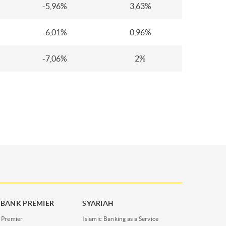
-5,96%
3,63%
-6,01%
0,96%
-7,06%
2%
BANK PREMIER
SYARIAH
 Premier
Islamic Banking as a Service