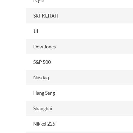
LQ45
SRI-KEHATI
JII
Dow Jones
S&P 500
Nasdaq
Hang Seng
Shanghai
Nikkei 225