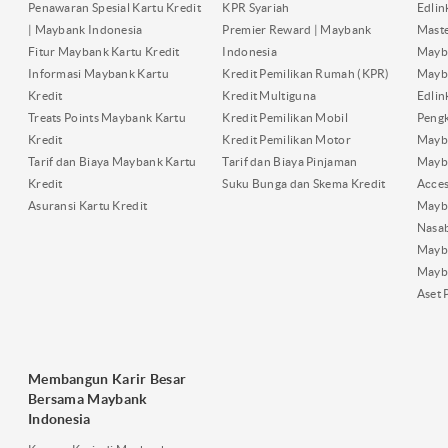
Penawaran Spesial Kartu Kredit
KPR Syariah
Edli
| Maybank Indonesia
Premier Reward | Maybank
Maste
Fitur Maybank Kartu Kredit
Indonesia
Mayb
Informasi Maybank Kartu
Kredit Pemilikan Rumah (KPR)
Mayba
Kredit
Kredit Multiguna
Edli
Treats Points Maybank Kartu
Kredit Pemilikan Mobil
Pengk
Kredit
Kredit Pemilikan Motor
Mayb
Tarif dan Biaya Maybank Kartu
Tarif dan Biaya Pinjaman
Mayb
Kredit
Suku Bunga dan Skema Kredit
Acces
Asuransi Kartu Kredit
Mayb
Nasa
Mayba
Mayb
Aset 
Membangun Karir Besar
Bersama Maybank
Indonesia