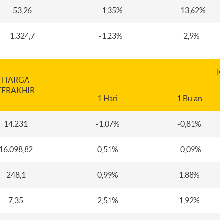
53,26
-1,35%
-13,62%
1.324,7
-1,23%
2,9%
HARGA
TERAKHIR
1 Hari
1 Bulan
14.231
-1,07%
-0,81%
16.098,82
0,51%
-0,09%
248,1
0,99%
1,88%
7,35
2,51%
1,92%