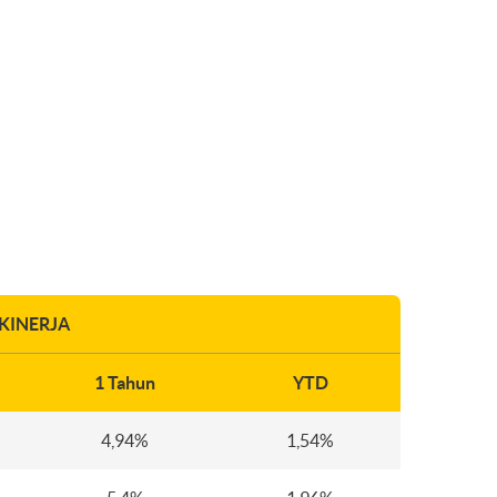
KINERJA
1 Tahun
YTD
4,94%
1,54%