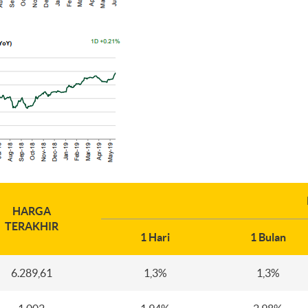
HARGA
TERAKHIR
1 Hari
1 Bulan
6.289,61
1,3%
1,3%