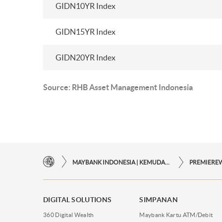
GIDN10YR Index
GIDN15YR Index
GIDN20YR Index
Source: RHB Asset Management Indonesia
MAYBANK INDONESIA | KEMUDAHAN TRANSAKSI FINANSIAL DI UJUNG JARI ANDA
PREMIERE
DIGITAL SOLUTIONS
SIMPANAN
360 Digital Wealth
Maybank Kartu ATM/Debit