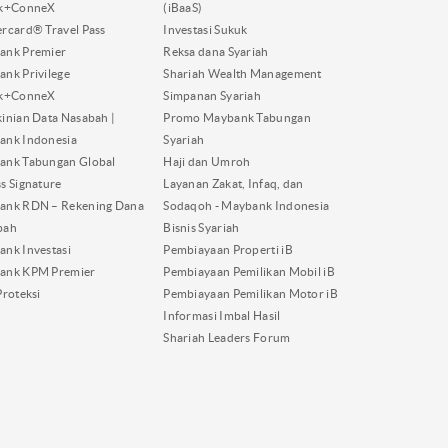
nk+ConneX
(iBaaS)
rcard® Travel Pass
Investasi Sukuk
ank Premier
Reksa dana Syariah
nk Privilege
Shariah Wealth Management
nk+ConneX
Simpanan Syariah
inian Data Nasabah |
Promo Maybank Tabungan
ank Indonesia
Syariah
ank Tabungan Global
Haji dan Umroh
s Signature
Layanan Zakat, Infaq, dan
ank RDN – Rekening Dana
Sodaqoh - Maybank Indonesia
bah
Bisnis Syariah
nk Investasi
Pembiayaan Properti iB
ank KPM Premier
Pembiayaan Pemilikan Mobil iB
Proteksi
Pembiayaan Pemilikan Motor iB
Informasi Imbal Hasil
Shariah Leaders Forum