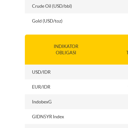
Crude Oil (USD/bbl)
Gold (USD/toz)
INDIKATOR
OBLIGASI
USD/IDR
EUR/IDR
IndobexG
GIDN5YR Index