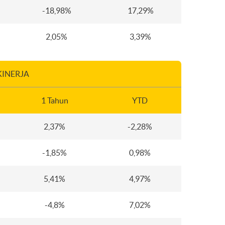
-18,98%
17,29%
2,05%
3,39%
KINERJA
1 Tahun
YTD
2,37%
-2,28%
-1,85%
0,98%
5,41%
4,97%
-4,8%
7,02%