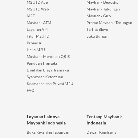
M2U ID App
Maybank Deposito
M2U ID Web
Maybank Tabungan
M2E
Maybank Giro
Maybank ATM
Promo Maybank Tabungan
Layanan API
Tarif & Biaya
Fitur M2U ID
Suku Bunga
Promosi
Hello M2U
Maybank Merchant QRIS
Panduan Transaksi
Limit dan Biaya Transaksi
Syarat dan Ketentuan
Keamanan dan Privasi M2U
FAQ
Layanan Lainnya -
Tentang Maybank
Maybank Indonesia
Indonesia
Buka Rekening Tabungan
Dewan Komisaris