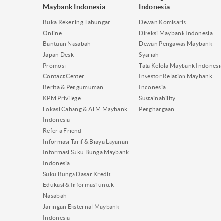
Maybank Indonesia
Indonesia
Buka Rekening Tabungan
Dewan Komisaris
Online
Direksi Maybank Indonesia
Bantuan Nasabah
Dewan Pengawas Maybank
Japan Desk
Syariah
Promosi
Tata Kelola Maybank Indonesi
Contact Center
Investor Relation Maybank
Berita & Pengumuman
Indonesia
KPM Privilege
Sustainability
Lokasi Cabang & ATM Maybank
Penghargaan
Indonesia
Refer a Friend
Informasi Tarif & Biaya Layanan
Informasi Suku Bunga Maybank
Indonesia
Suku Bunga Dasar Kredit
Edukasi & Informasi untuk
Nasabah
Jaringan Eksternal Maybank
Indonesia