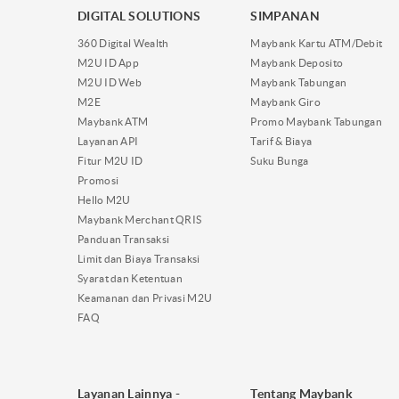
DIGITAL SOLUTIONS
SIMPANAN
360 Digital Wealth
Maybank Kartu ATM/Debit
M2U ID App
Maybank Deposito
M2U ID Web
Maybank Tabungan
M2E
Maybank Giro
Maybank ATM
Promo Maybank Tabungan
Layanan API
Tarif & Biaya
Fitur M2U ID
Suku Bunga
Promosi
Hello M2U
Maybank Merchant QRIS
Panduan Transaksi
Limit dan Biaya Transaksi
Syarat dan Ketentuan
Keamanan dan Privasi M2U
FAQ
Layanan Lainnya -
Tentang Maybank