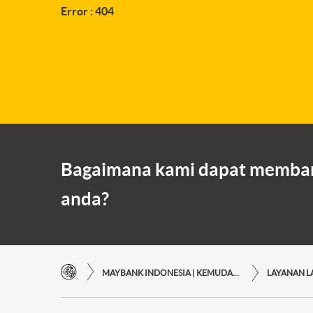
Error : 404
Bagaimana kami dapat memba
anda?
MAYBANK INDONESIA | KEMUDAHAN TRANSAKSI FINANSIAL DI UJUNG JARI ANDA