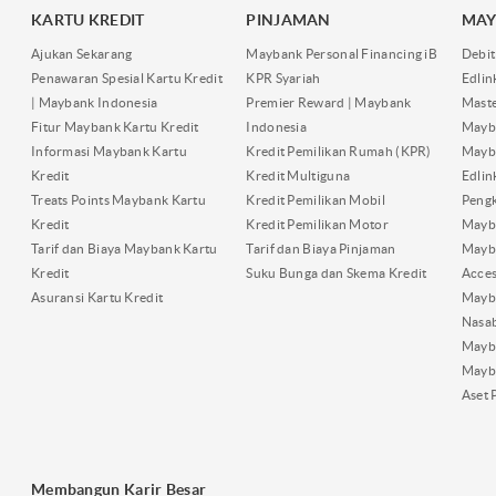
KARTU KREDIT
PINJAMAN
MAY
Ajukan Sekarang
Maybank Personal Financing iB
Debit
Penawaran Spesial Kartu Kredit
KPR Syariah
Edli
| Maybank Indonesia
Premier Reward | Maybank
Maste
Fitur Maybank Kartu Kredit
Indonesia
Mayb
Informasi Maybank Kartu
Kredit Pemilikan Rumah (KPR)
Mayba
Kredit
Kredit Multiguna
Edli
Treats Points Maybank Kartu
Kredit Pemilikan Mobil
Pengk
Kredit
Kredit Pemilikan Motor
Mayb
Tarif dan Biaya Maybank Kartu
Tarif dan Biaya Pinjaman
Mayb
Kredit
Suku Bunga dan Skema Kredit
Acces
Asuransi Kartu Kredit
Mayb
Nasa
Mayba
Mayb
Aset 
Membangun Karir Besar