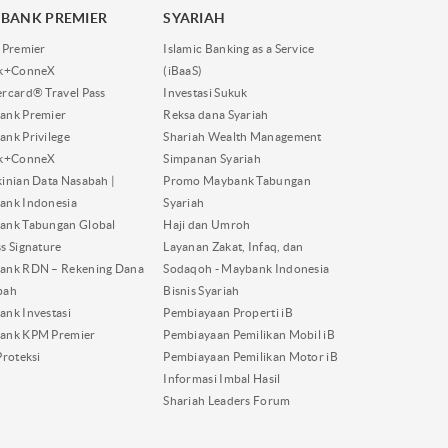
BANK PREMIER
SYARIAH
 Premier
Islamic Banking as a Service
nk+ConneX
(iBaaS)
rcard® Travel Pass
Investasi Sukuk
ank Premier
Reksa dana Syariah
nk Privilege
Shariah Wealth Management
nk+ConneX
Simpanan Syariah
inian Data Nasabah |
Promo Maybank Tabungan
ank Indonesia
Syariah
ank Tabungan Global
Haji dan Umroh
s Signature
Layanan Zakat, Infaq, dan
ank RDN – Rekening Dana
Sodaqoh - Maybank Indonesia
bah
Bisnis Syariah
nk Investasi
Pembiayaan Properti iB
ank KPM Premier
Pembiayaan Pemilikan Mobil iB
Proteksi
Pembiayaan Pemilikan Motor iB
Informasi Imbal Hasil
Shariah Leaders Forum