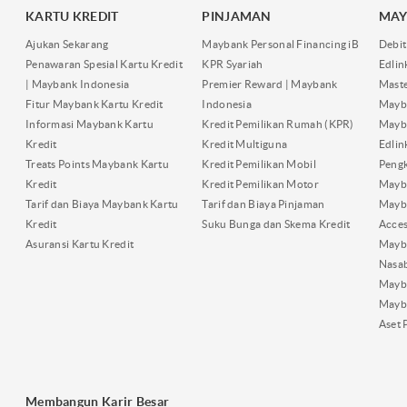
KARTU KREDIT
PINJAMAN
MAY
Ajukan Sekarang
Maybank Personal Financing iB
Debit
Penawaran Spesial Kartu Kredit
KPR Syariah
Edli
| Maybank Indonesia
Premier Reward | Maybank
Maste
Fitur Maybank Kartu Kredit
Indonesia
Mayb
Informasi Maybank Kartu
Kredit Pemilikan Rumah (KPR)
Mayba
Kredit
Kredit Multiguna
Edli
Treats Points Maybank Kartu
Kredit Pemilikan Mobil
Pengk
Kredit
Kredit Pemilikan Motor
Mayb
Tarif dan Biaya Maybank Kartu
Tarif dan Biaya Pinjaman
Mayb
Kredit
Suku Bunga dan Skema Kredit
Acces
Asuransi Kartu Kredit
Mayb
Nasa
Mayba
Mayb
Aset 
Membangun Karir Besar