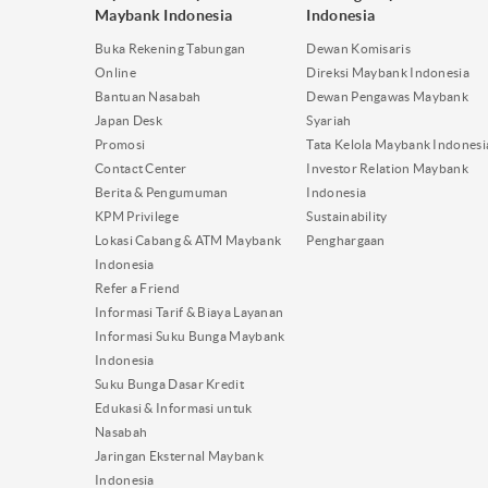
Maybank Indonesia
Indonesia
Buka Rekening Tabungan
Dewan Komisaris
Online
Direksi Maybank Indonesia
Bantuan Nasabah
Dewan Pengawas Maybank
Japan Desk
Syariah
Promosi
Tata Kelola Maybank Indonesi
Contact Center
Investor Relation Maybank
Berita & Pengumuman
Indonesia
KPM Privilege
Sustainability
Lokasi Cabang & ATM Maybank
Penghargaan
Indonesia
Refer a Friend
Informasi Tarif & Biaya Layanan
Informasi Suku Bunga Maybank
Indonesia
Suku Bunga Dasar Kredit
Edukasi & Informasi untuk
Nasabah
Jaringan Eksternal Maybank
Indonesia