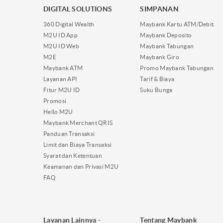
DIGITAL SOLUTIONS
SIMPANAN
360 Digital Wealth
Maybank Kartu ATM/Debit
M2U ID App
Maybank Deposito
M2U ID Web
Maybank Tabungan
M2E
Maybank Giro
Maybank ATM
Promo Maybank Tabungan
Layanan API
Tarif & Biaya
Fitur M2U ID
Suku Bunga
Promosi
Hello M2U
Maybank Merchant QRIS
Panduan Transaksi
Limit dan Biaya Transaksi
Syarat dan Ketentuan
Keamanan dan Privasi M2U
FAQ
Layanan Lainnya -
Tentang Maybank