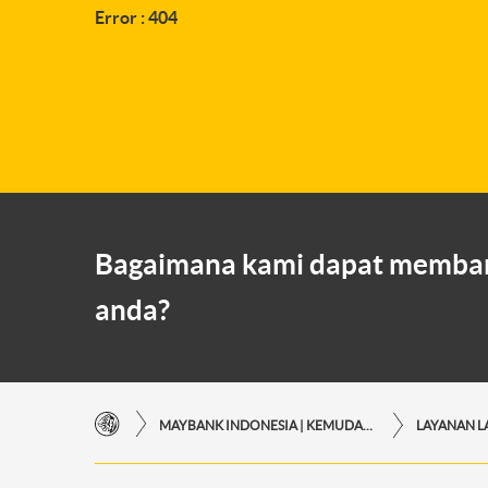
Error : 404
Bagaimana kami dapat memba
anda?
MAYBANK INDONESIA | KEMUDAHAN TRANSAKSI FINANSIAL DI UJUNG JARI ANDA