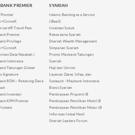
BANK PREMIER
SYARIAH
 Premier
Islamic Banking as a Service
nk+ConneX
(iBaaS)
rcard® Travel Pass
Investasi Sukuk
ank Premier
Reksa dana Syariah
nk Privilege
Shariah Wealth Management
nk+ConneX
Simpanan Syariah
inian Data Nasabah |
Promo Maybank Tabungan
ank Indonesia
Syariah
ank Tabungan Global
Haji dan Umroh
s Signature
Layanan Zakat, Infaq, dan
ank RDN – Rekening Dana
Sodaqoh - Maybank Indonesia
bah
Bisnis Syariah
nk Investasi
Pembiayaan Properti iB
ank KPM Premier
Pembiayaan Pemilikan Mobil iB
Proteksi
Pembiayaan Pemilikan Motor iB
Informasi Imbal Hasil
Shariah Leaders Forum