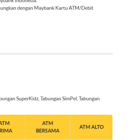
aybank Indonesia.
hubungkan dengan Maybank Kartu ATM/Debit
ungan SuperKidz, Tabungan SimPel, Tabungan
ATM
ATM
ATM ALTO
RIMA
BERSAMA