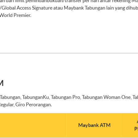
gian dari limit pemindahbukuan/transfer per hari antar rekening M
s/Global Access Signature atau Maybank Tabungan lain yang di
World Premier.
M
abungan, TabunganKu, Tabungan Pro, Tabungan Woman One, Tab
egular, Giro Perorangan.
Maybank
ATM
P