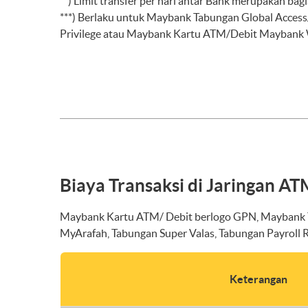
**) Limit transfer per hari antar Bank merupakan ba
***) Berlaku untuk Maybank Tabungan Global Acces
Privilege atau Maybank Kartu ATM/Debit Maybank 
Biaya Transaksi di Jaringan AT
Maybank Kartu ATM/ Debit berlogo GPN, Maybank T
MyArafah, Tabungan Super Valas, Tabungan Payroll R
Keterangan