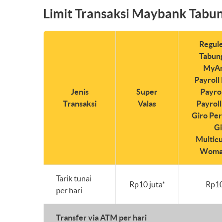
Limit Transaksi Maybank Tabu
Regule
Tabun
MyAr
Payroll 
Jenis
Super
Payrol
Transaksi
Valas
Payroll
Giro Per
Gi
Multicu
Woma
Tarik tunai
Rp10 juta*
Rp10
per hari
Transfer via ATM per hari