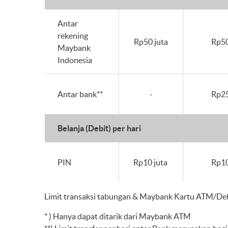
Antar
rekening
Rp50 juta
Rp50
Maybank
Indonesia
Antar bank**
-
Rp25
Belanja (Debit) per hari
PIN
Rp10 juta
Rp10
Limit transaksi tabungan & Maybank Kartu ATM/De
* ) Hanya dapat ditarik dari Maybank ATM