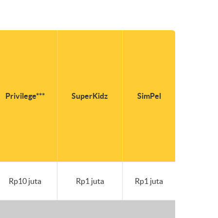
Privilege***
SuperKidz
SimPel
Rp10 juta
Rp1 juta
Rp1 juta