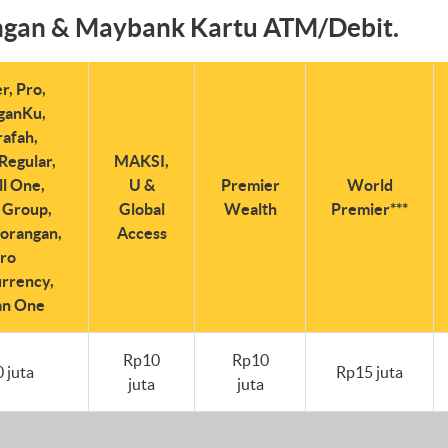
ngan & Maybank Kartu ATM/Debit.
r, Pro,
ganKu,
afah,
Regular,
MAKSI,
l One,
U &
Premier
World
 Group,
Global
Wealth
Premier***
orangan,
Access
ro
rrency,
n One
Rp10
Rp10
 juta
Rp15 juta
juta
juta