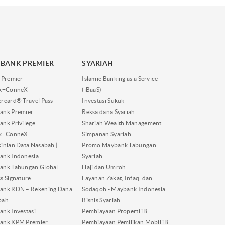
BANK PREMIER
SYARIAH
 Premier
Islamic Banking as a Service
nk+ConneX
(iBaaS)
rcard® Travel Pass
Investasi Sukuk
ank Premier
Reksa dana Syariah
nk Privilege
Shariah Wealth Management
nk+ConneX
Simpanan Syariah
inian Data Nasabah |
Promo Maybank Tabungan
ank Indonesia
Syariah
ank Tabungan Global
Haji dan Umroh
s Signature
Layanan Zakat, Infaq, dan
ank RDN – Rekening Dana
Sodaqoh - Maybank Indonesia
bah
Bisnis Syariah
nk Investasi
Pembiayaan Properti iB
ank KPM Premier
Pembiayaan Pemilikan Mobil iB