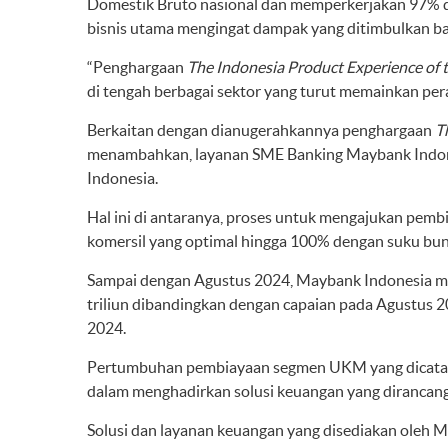
Domestik Bruto nasional dan memperkerjakan 97% dar
bisnis utama mengingat dampak yang ditimbulkan ba
“Penghargaan
The Indonesia Product Experience of 
di tengah berbagai sektor yang turut memainkan pe
Berkaitan dengan dianugerahkannya penghargaan
T
menambahkan, layanan SME Banking Maybank Indones
Indonesia.
Hal ini di antaranya, proses untuk mengajukan pemb
komersil yang optimal hingga 100% dengan suku bun
Sampai dengan Agustus 2024, Maybank Indonesia me
triliun dibandingkan dengan capaian pada Agustus 2
2024.
Pertumbuhan pembiayaan segmen UKM yang dicatat 
dalam menghadirkan solusi keuangan yang dirancan
Solusi dan layanan keuangan yang disediakan oleh 