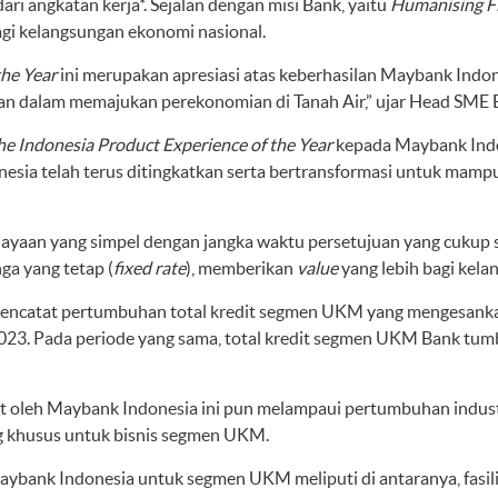
i angkatan kerja*. Sejalan dengan misi Bank, yaitu
Humanising Fi
gi kelangsungan ekonomi nasional.
the Year
ini merupakan apresiasi atas keberhasilan Maybank Ind
ran dalam memajukan perekonomian di Tanah Air,” ujar Head SME
he Indonesia Product Experience of the Year
kepada Maybank Indon
ia telah terus ditingkatkan serta bertransformasi untuk mamp
iayaan yang simpel dengan jangka waktu persetujuan yang cukup s
ga yang tetap (
fixed rate
), memberikan
value
yang lebih bagi kel
ncatat pertumbuhan total kredit segmen UKM yang mengesankan 
023. Pada periode yang sama, total kredit segmen UKM Bank tumb
oleh Maybank Indonesia ini pun melampaui pertumbuhan indust
g khusus untuk bisnis segmen UKM.
Maybank Indonesia untuk segmen UKM meliputi di antaranya, fasi