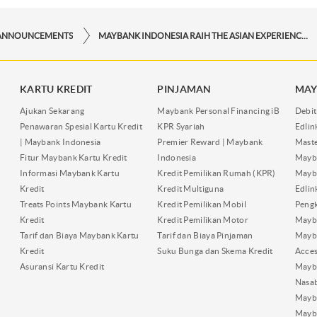
ANNOUNCEMENTS
MAYBANK INDONESIA RAIH THE ASIAN EXPERIENCE AWARDS 2024
KARTU KREDIT
PINJAMAN
MAY
Ajukan Sekarang
Maybank Personal Financing iB
Debit
Penawaran Spesial Kartu Kredit
KPR Syariah
Edli
| Maybank Indonesia
Premier Reward | Maybank
Maste
Fitur Maybank Kartu Kredit
Indonesia
Mayb
Informasi Maybank Kartu
Kredit Pemilikan Rumah (KPR)
Mayba
Kredit
Kredit Multiguna
Edli
Treats Points Maybank Kartu
Kredit Pemilikan Mobil
Pengk
Kredit
Kredit Pemilikan Motor
Mayb
Tarif dan Biaya Maybank Kartu
Tarif dan Biaya Pinjaman
Mayb
Kredit
Suku Bunga dan Skema Kredit
Acces
Asuransi Kartu Kredit
Mayb
Nasa
Mayba
Mayb