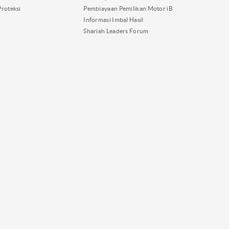
Proteksi
Pembiayaan Pemilikan Motor iB
Informasi Imbal Hasil
Shariah Leaders Forum