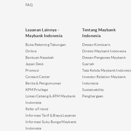
FAQ
Layanan Lainnya -
Tentang Maybank
Maybank Indonesia
Indonesia
Buka Rekening Tabungan
Dewan Komisaris
Online
Direksi Maybank Indonesia
Bantuan Nasabah
Dewan Pengawas Maybank
Japan Desk
Syariah
Promosi
Tata Kelola Maybank Indonesi
Contact Center
Investor Relation Maybank
Berita & Pengumuman
Indonesia
KPM Privilege
Sustainability
Lokasi Cabang & ATM Maybank
Penghargaan
Indonesia
Refer a Friend
Informasi Tarif & Biaya Layanan
Informasi Suku Bunga Maybank
Indonesia