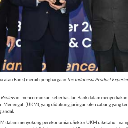
ia atau Bank) meraih penghargaan
the Indonesia Product Experien
s Review
ini mencerminkan keberhasilan Bank dalam menyediakan 
 Menengah (UKM), yang didukung jaringan oleh cabang yang terse
g andal.
KM dalam menyokong perekonomian. Sektor UKM diketahui mam