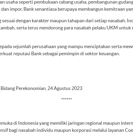
gan usaha seperti pembukaan cabang usaha, pembangunan gudang d
r dan impor. Bank senantiasa berupaya membangun kemitraan yan
sesuai dengan karakter maupun tahapan dari setiap nasabah. In
tambah, serta terus mendorong para nasabah pelaku UKM untuk m
epada sejumlah perusahaan yang mampu menciptakan serta me
kuat reputasi Bank sebagai pemimpin di sektor keuangan.
r Bidang Perekonomian, 24 Agustus 2023
******
muka di Indonesia yang memiliki jaringan regional maupun inte
sif bagi nasabah individu maupun korporasi melalui layanan Com