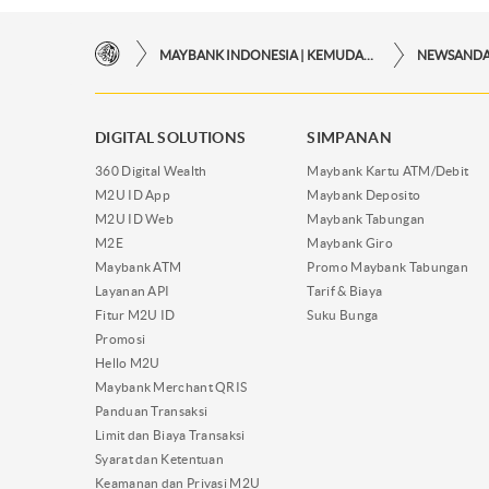
MAYBANK INDONESIA | KEMUDAHAN TRANSAKSI FINANSIAL DI UJUNG JARI ANDA
NEWSAND
DIGITAL SOLUTIONS
SIMPANAN
360 Digital Wealth
Maybank Kartu ATM/Debit
M2U ID App
Maybank Deposito
M2U ID Web
Maybank Tabungan
M2E
Maybank Giro
Maybank ATM
Promo Maybank Tabungan
Layanan API
Tarif & Biaya
Fitur M2U ID
Suku Bunga
Promosi
Hello M2U
Maybank Merchant QRIS
Panduan Transaksi
Limit dan Biaya Transaksi
Syarat dan Ketentuan
Keamanan dan Privasi M2U