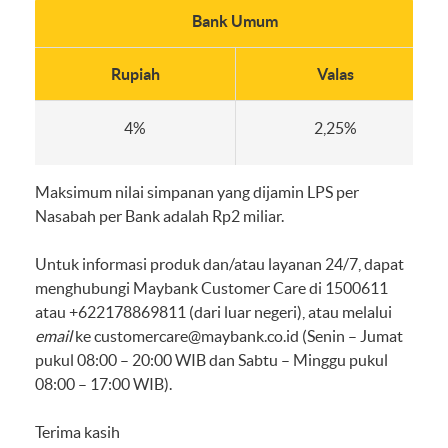
Bank Umum
Rupiah
Valas
4%
2,25%
Maksimum nilai simpanan yang dijamin LPS per
Nasabah per Bank adalah Rp2 miliar.
Untuk informasi produk dan/atau layanan 24/7, dapat
menghubungi Maybank Customer Care di 1500611
atau +622178869811 (dari luar negeri), atau melalui
email
ke
customercare@maybank.co.id
(Senin – Jumat
pukul 08:00 – 20:00 WIB dan Sabtu – Minggu pukul
08:00 – 17:00 WIB).
Terima kasih