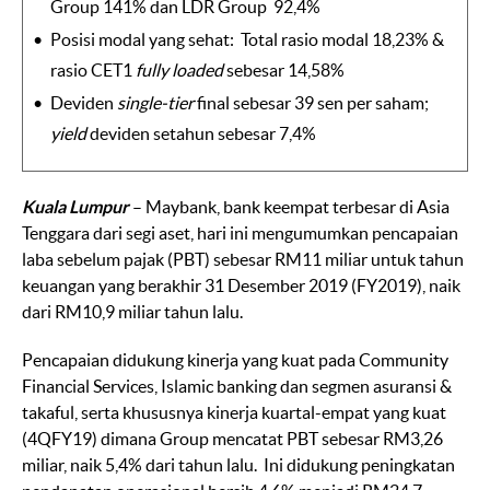
Group 141% dan LDR Group 92,4%
Posisi modal yang sehat: Total rasio modal 18,23% &
rasio CET1
fully loaded
sebesar 14,58%
Deviden
single-tier
final sebesar 39 sen per saham;
yield
deviden setahun sebesar 7,4%
Kuala Lumpur
– Maybank, bank keempat terbesar di Asia
Tenggara dari segi aset, hari ini mengumumkan pencapaian
laba sebelum pajak (PBT) sebesar RM11 miliar untuk tahun
keuangan yang berakhir 31 Desember 2019 (FY2019), naik
dari RM10,9 miliar tahun lalu.
Pencapaian didukung kinerja yang kuat pada Community
Financial Services, Islamic banking dan segmen asuransi &
takaful, serta khususnya kinerja kuartal-empat yang kuat
(4QFY19) dimana Group mencatat PBT sebesar RM3,26
miliar, naik 5,4% dari tahun lalu. Ini didukung peningkatan