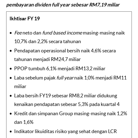
pembayaran dividen full year sebesar RM7,19 miliar
Ikhtisar FY 19
Fee
neto dan
fund based income
masing-masing naik
10,7% dan 2,2% secara tahunan
Pendapatan operasional bersih naik 4,6% secara
tahunan menjadi RM24,7 miliar
PPOP tumbuh 6,1% menjadi RM13,2 miliar
Laba sebelum pajak
full year
naik 1,0% menjadi RM11
miliar
Laba bersih FY19 sebesar RM8,2 miliar didukung
kenaikan pendapatan sebesar 5,3% pada kuartal 4
Kredit dan simpanan Group masing-masing naik 1,2%
dan 1,6%
Indikator likuiditas risiko yang sehat dengan LCR