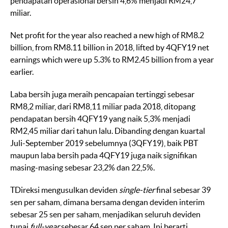
pendapatan operasional bersih 4,6% menjadi RM24,7
miliar.
Net profit for the year also reached a new high of RM8.2
billion, from RM8.11 billion in 2018, lifted by 4QFY19 net
earnings which were up 5.3% to RM2.45 billion from a year
earlier.
Laba bersih juga meraih pencapaian tertinggi sebesar
RM8,2 miliar, dari RM8,11 miliar pada 2018, ditopang
pendapatan bersih 4QFY19 yang naik 5,3% menjadi
RM2,45 miliar dari tahun lalu. Dibanding dengan kuartal
Juli-September 2019 sebelumnya (3QFY19), baik PBT
maupun laba bersih pada 4QFY19 juga naik signifikan
masing-masing sebesar 23,2% dan 22,5%.
TDireksi mengusulkan deviden
single-tier
final sebesar 39
sen per saham, dimana bersama dengan deviden interim
sebesar 25 sen per saham, menjadikan seluruh deviden
tunai
full-year
sebesar 64 sen per saham. Ini berarti