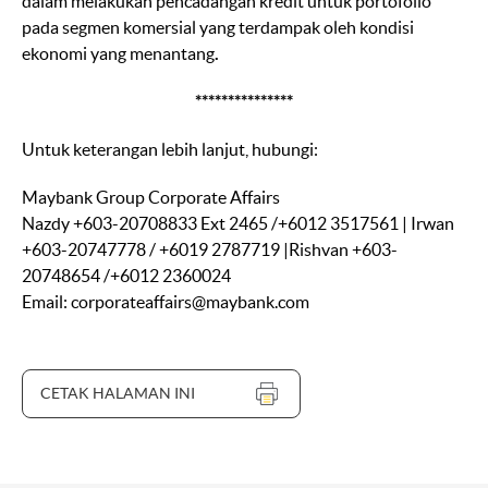
dalam melakukan pencadangan kredit untuk portofolio
pada segmen komersial yang terdampak oleh kondisi
ekonomi yang menantang
.
***************
Untuk keterangan lebih lanjut, hubungi:
Maybank Group Corporate Affairs
Nazdy +603-20708833 Ext 2465 /+6012 3517561 | Irwan
+603-20747778 / +6019 2787719 |Rishvan +603-
20748654 /+6012 2360024
Email: corporateaffairs@maybank.com
CETAK HALAMAN INI