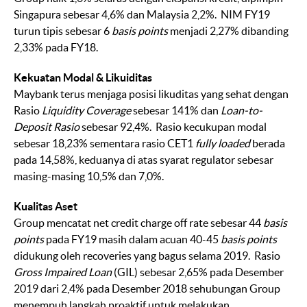
Singapura sebesar 4,6% dan Malaysia 2,2%. NIM FY19
turun tipis sebesar 6
basis points
menjadi 2,27% dibanding
2,33% pada FY18.
Kekuatan Modal & Likuiditas
Maybank terus menjaga posisi likuditas yang sehat dengan
Rasio
Liquidity Coverage
sebesar 141% dan
Loan-to-
Deposit Rasio
sebesar 92,4%. Rasio kecukupan modal
sebesar 18,23% sementara rasio CET1
fully loaded
berada
pada 14,58%, keduanya di atas syarat regulator sebesar
masing-masing 10,5% dan 7,0%.
Kualitas Aset
Group mencatat net credit charge off rate sebesar 44
basis
points
pada FY19 masih dalam acuan 40-45
basis points
didukung oleh recoveries yang bagus selama 2019. Rasio
Gross Impaired Loan
(GIL) sebesar 2,65% pada Desember
2019 dari 2,4% pada Desember 2018 sehubungan Group
menempuh langkah proaktif untuk melakukan