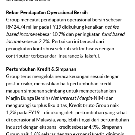
Rekor Pendapatan Operasional Bersih
Group mencatat pendapatan operasional bersih sebesar
RM24,74 miliar pada FY19 didkukung kenaikan
net fee
based income
sebesar 10,7% dan peningkatan
fund based
income
sebesar 2,2%. Perbaikan ini berasal dari
peningkatan kontribusi seluruh sektor bisnis dengan
contributor terbesar dari Insurance & Takaful.
Pertumbuhan Kredit & Simpanan
Group terus mengelola neraca keuangan sesuai dengan
postur risiko, memastikan baik pertumbuhan kredit
maupun simpanan seimbang untuk mempertahankan
Marjin Bunga Bersih (
Net Interest Margin
-NIM) dan
mengurangi surplus likuiditas, Kredit bruto Group naik
1,2% pada FY19 – didukung oleh pertumbuhan yang sehat
di operasional Malaysia, yang lebih tinggi dari pertumbuhan
industri dengan ekspansi kredit sebesar 4,9%. Simpanan
Group naik 1,6% selaras dengan ekspansi kredit, dipimpin