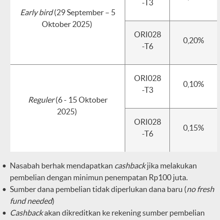
-T3
Early bird
(29 September – 5
Oktober 2025)
ORI028
0,20%
-T6
ORI028
0,10%
-T3
Reguler
(6 - 15 Oktober
2025)
ORI028
0,15%
-T6
Nasabah berhak mendapatkan
cashback
jika melakukan
pembelian dengan minimun penempatan Rp100 juta.
Sumber dana pembelian tidak diperlukan dana baru (
no fresh
fund needed
)
Cashback
akan dikreditkan ke rekening sumber pembelian