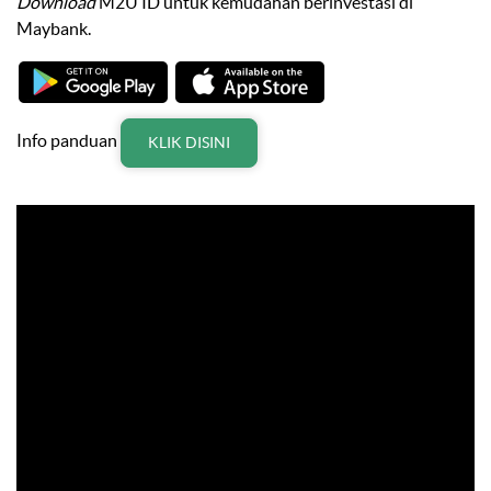
Download
M2U ID untuk kemudahan berinvestasi di
Maybank.
Info panduan
KLIK DISINI