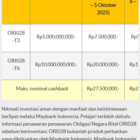
6 – 
– 5 Oktober
2025)
ORI028
Rp5.000.000.000,-
Rp7.500.000,-
Rp5
-T3
ORI028
Rp10.000.000.000,-
Rp20.000.000,-
Rp15
-T6
Maks. nominal
cashback
Rp27.500.000,-
Rp20
Nikmati investasi aman dengan manfaat dan keistimewaan
berlipat melalui Maybank Indonesia. Pelajari terlebih dahulu
informasi penawaran penawaran Obligasi Negara Ritel ORI028
sebelum berinvestasi. ORI028 bukanlah produk perbankan
yang dikeluarkan oleh Maybank Indonesia. Maybank Indonesia