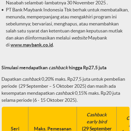
Nasabah selambat-lambatnya 30 November 2025 .
PT Bank Maybank Indonesia Tbk berhak untuk membatalkan,
menunda, memperpanjang atau mengakhiri program ini
sebelumnya; bervariasi, menghapus, atau menambahkan
salah satu syarat dan ketentuan dengan keputusan mutlak
dan akan diinformasikan melalui
website
Maybank
di
www.maybank.co.id
.
Simulasi mendapatkan
cashback
hingga Rp27,5 juta
Dapatkan
cashback
0,20% maks. Rp27,5 juta untuk pembelian
periode (29 September – 5 Oktober 2025) dan masih ada
kesempatan mendapatkan
cashback
0,15% maks. Rp20 juta
selama periode (6 - 15 Oktober 2025).
Cashback
C
early bird
r
Seri
Maks. Pemesanan
(29 September