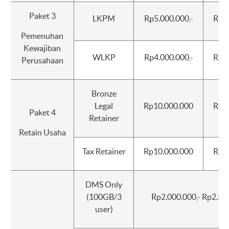
Paket 3
LKPM
Rp5.000.000,-
Rp2
Pemenuhan
Kewajiban
WLKP
Rp4.000.000,-
Rp2
Perusahaan
Bronze
Legal
Rp10.000.000
Rp5
Paket 4
Retainer
Retain Usaha
Tax Retainer
Rp10.000.000
Rp5
DMS Only
(100GB/3
Rp2.000.000,- Rp2.500
user)