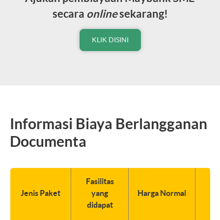
secara
online
sekarang!
KLIK DISINI
Informasi Biaya Berlangganan
Documenta
Fasilitas
Jenis Paket
yang
Harga Normal
S
didapat
D