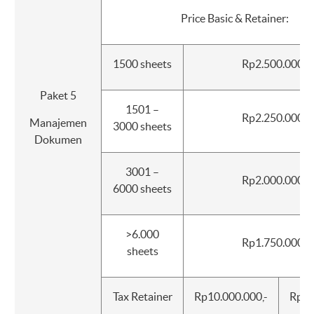
Price Basic & Retainer:
1500 sheets
Rp2.500.000,-
Paket 5
1501 –
Rp2.250.000,-
Manajemen
3000 sheets
Dokumen
3001 –
Rp2.000.000,-
6000 sheets
>6.000
Rp1.750.000,-
sheets
Tax Retainer
Rp10.000.000,-
Rp5.