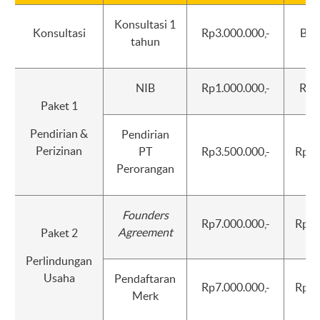
Konsultasi 1
Konsultasi
Rp3.000.000,-
Beb
tahun
NIB
Rp1.000.000,-
Rp5
Paket 1
Pendirian &
Pendirian
Perizinan
PT
Rp3.500.000,-
Rp1.
Perorangan
Founders
Rp7.000.000,-
Rp3.
Agreement
Paket 2
Perlindungan
Usaha
Pendaftaran
Rp7.000.000,-
Rp3.
Merk