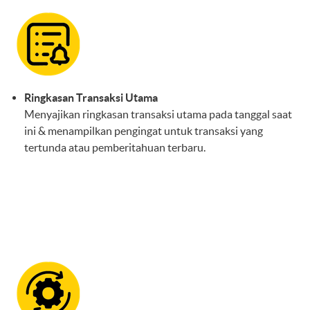
Ringkasan Transaksi Utama
Menyajikan ringkasan transaksi utama pada tanggal saat
ini & menampilkan pengingat untuk transaksi yang
tertunda atau pemberitahuan terbaru.