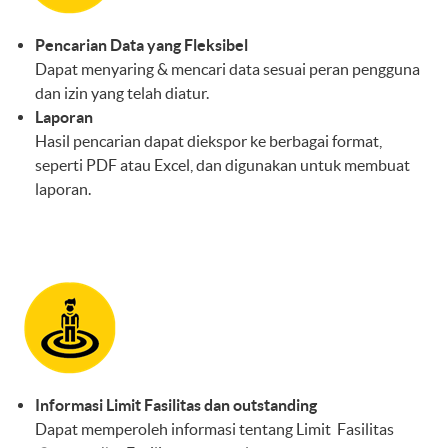
Pencarian Data yang Fleksibel
Dapat menyaring & mencari data sesuai peran pengguna
dan izin yang telah diatur.
Laporan
Hasil pencarian dapat diekspor ke berbagai format,
seperti PDF atau Excel, dan digunakan untuk membuat
laporan.
Informasi Limit Fasilitas dan outstanding
Dapat memperoleh informasi tentang Limit Fasilitas