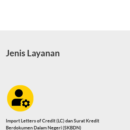
Jenis Layanan
Import Letters of Credit (LC) dan Surat Kredit
Berdokumen Dalam Negeri (SKBDN)