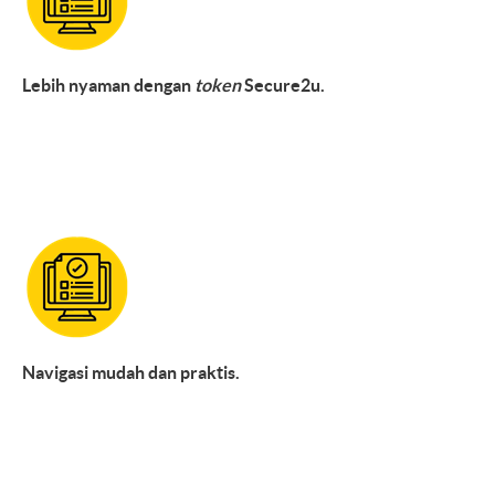
Lebih nyaman dengan
token
Secure2u.
Navigasi mudah dan praktis.