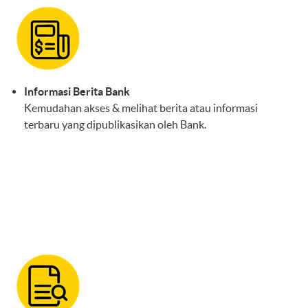
Informasi Berita Bank
Kemudahan akses & melihat berita atau informasi
terbaru yang dipublikasikan oleh Bank.