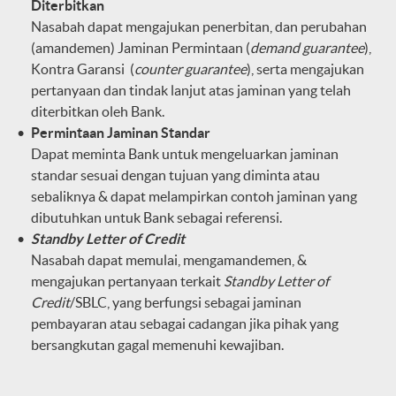
Diterbitkan
Nasabah dapat mengajukan penerbitan, dan perubahan
(amandemen) Jaminan Permintaan (
demand guarantee
),
Kontra Garansi (
counter guarantee
), serta mengajukan
pertanyaan dan tindak lanjut atas jaminan yang telah
diterbitkan oleh Bank.
Permintaan Jaminan Standar
Dapat meminta Bank untuk mengeluarkan jaminan
standar sesuai dengan tujuan yang diminta atau
sebaliknya & dapat melampirkan contoh jaminan yang
dibutuhkan untuk Bank sebagai referensi.
Standby Letter of Credit
Nasabah dapat memulai, mengamandemen, &
mengajukan pertanyaan terkait
Standby Letter of
Credit
/SBLC, yang berfungsi sebagai jaminan
pembayaran atau sebagai cadangan jika pihak yang
bersangkutan gagal memenuhi kewajiban.