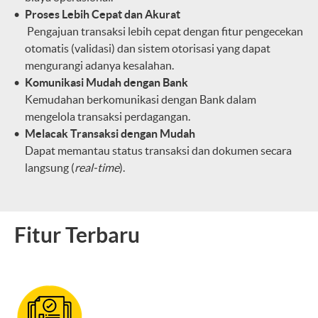
Proses Lebih Cepat dan Akurat
Pengajuan transaksi lebih cepat dengan fitur pengecekan
otomatis (validasi) dan sistem otorisasi yang dapat
mengurangi adanya kesalahan.
Komunikasi Mudah dengan Bank
Kemudahan berkomunikasi dengan Bank dalam
mengelola transaksi perdagangan.
Melacak Transaksi dengan Mudah
Dapat memantau status transaksi dan dokumen secara
langsung (
real-time
).
Fitur Terbaru