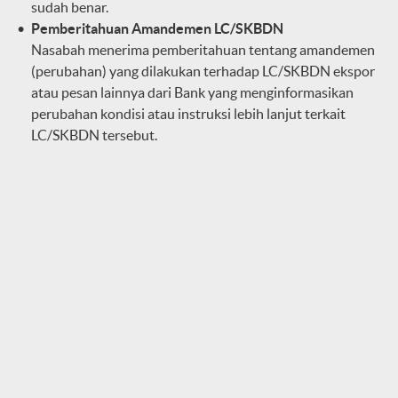
sudah benar.
Pemberitahuan Amandemen LC/SKBDN
Nasabah menerima pemberitahuan tentang amandemen
(perubahan) yang dilakukan terhadap LC/SKBDN ekspor
atau pesan lainnya dari Bank yang menginformasikan
perubahan kondisi atau instruksi lebih lanjut terkait
LC/SKBDN tersebut.