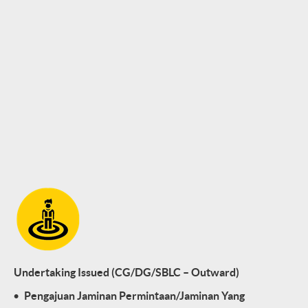
Undertaking Issued (CG/DG/SBLC – Outward)
Pengajuan Jaminan Permintaan/Jaminan Yang