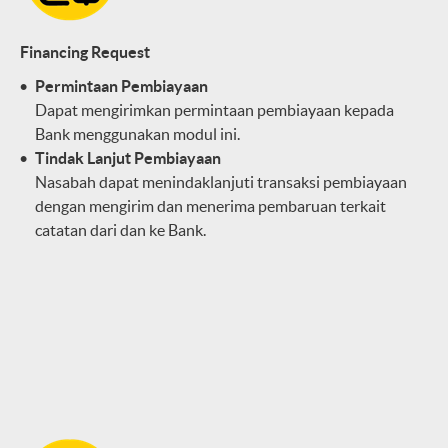
Financing Request
Permintaan Pembiayaan
Dapat mengirimkan permintaan pembiayaan kepada
Bank menggunakan modul ini.
Tindak Lanjut Pembiayaan
Nasabah dapat menindaklanjuti transaksi pembiayaan
dengan mengirim dan menerima pembaruan terkait
catatan dari dan ke Bank.