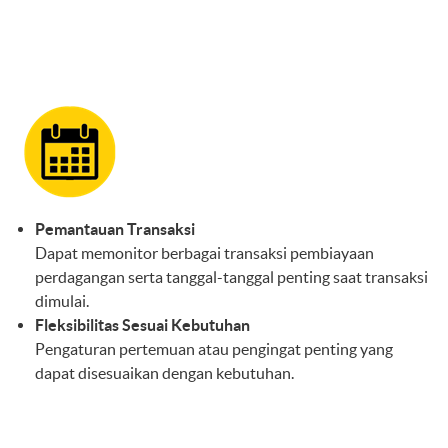
Pemantauan Transaksi
Dapat memonitor berbagai transaksi pembiayaan
perdagangan serta tanggal-tanggal penting saat transaksi
dimulai.
Fleksibilitas Sesuai Kebutuhan
Pengaturan pertemuan atau pengingat penting yang
dapat disesuaikan dengan kebutuhan.