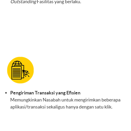
Outstanding
Fasilitas yang berlaku.
Pengiriman Transaksi yang Efisien
Memungkinkan Nasabah untuk mengirimkan beberapa
aplikasi/transaksi sekaligus hanya dengan satu klik.