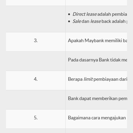
Direct lease
adalah pembiayaan
Sale
dan
lease
back adalah p
3.
Apakah Maybank memiliki batasa
Pada dasarnya Bank tidak membat
4.
Berapa
limit
pembiayaan dari M
Bank dapat memberikan pembiaya
5.
Bagaimana cara mengajukan pe