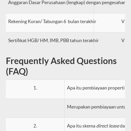
Anggaran Dasar Perusahaan (lengkap) dengan pengesahan
-
Rekening Koran/ Tabungan 6 bulan terakhir
V
Sertifikat HGB/ HM, IMB, PBB tahun terakhir
V
Frequently Asked Questions
(FAQ)
1.
Apa itu pembiayaan properti ko
Merupakan pembiayaan untuk pe
2.
Apa itu skema
direct lease
dan
s