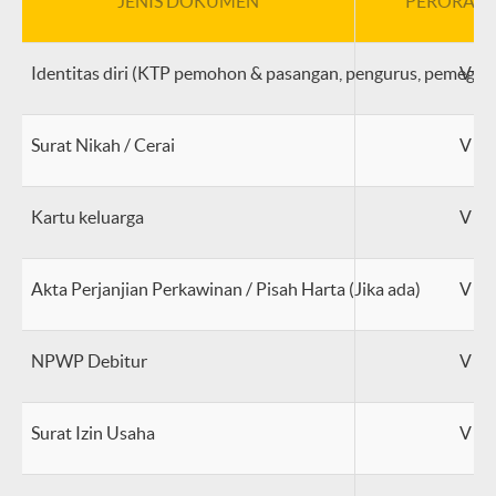
JENIS DOKUMEN
PERORAN
Identitas diri (KTP pemohon & pasangan, pengurus, pemegan
V
Surat Nikah / Cerai
V
Kartu keluarga
V
Akta Perjanjian Perkawinan / Pisah Harta (Jika ada)
V
NPWP Debitur
V
Surat Izin Usaha
V