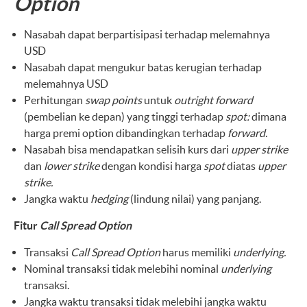
Option
Nasabah dapat berpartisipasi terhadap melemahnya
USD
Nasabah dapat mengukur batas kerugian terhadap
melemahnya USD
Perhitungan
swap points
untuk
outright forward
(pembelian ke depan) yang tinggi terhadap
spot:
dimana
harga premi option dibandingkan terhadap
forward.
Nasabah bisa mendapatkan selisih kurs dari
upper strike
dan
lower strike
dengan kondisi harga
spot
diatas
upper
strike.
Jangka waktu
hedging
(lindung nilai) yang panjang.
Fitur
Call Spread Option
Transaksi
Call Spread Option
harus memiliki
underlying.
Nominal transaksi tidak melebihi nominal
underlying
transaksi.
Jangka waktu transaksi tidak melebihi jangka waktu