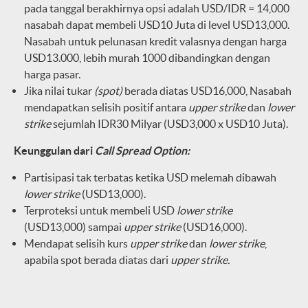
pada tanggal berakhirnya opsi adalah USD/IDR = 14,000
nasabah dapat membeli USD10 Juta di level USD13,000.
Nasabah untuk pelunasan kredit valasnya dengan harga
USD13.000, lebih murah 1000 dibandingkan dengan
harga pasar.
Jika nilai tukar
(spot)
berada diatas USD16,000, Nasabah
mendapatkan selisih positif antara
upper strike
dan
lower
strike
sejumlah IDR30 Milyar (USD3,000 x USD10 Juta).
Keunggulan dari
Call Spread Option:
Partisipasi tak terbatas ketika USD melemah dibawah
lower strike
(USD13,000).
Terproteksi untuk membeli USD
lower strike
(USD13,000) sampai
upper strike
(USD16,000).
Mendapat selisih kurs
upper strike
dan
lower strike
,
apabila spot berada diatas dari
upper strike.