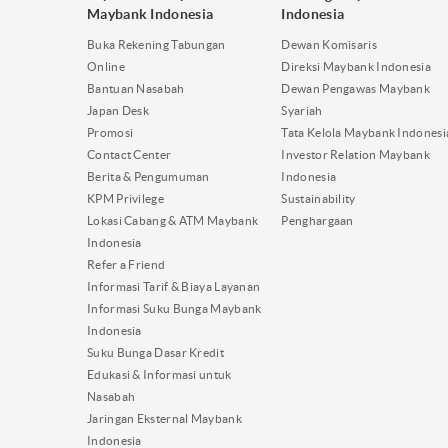
Maybank Indonesia
Indonesia
Buka Rekening Tabungan
Dewan Komisaris
Online
Direksi Maybank Indonesia
Bantuan Nasabah
Dewan Pengawas Maybank
Japan Desk
Syariah
Promosi
Tata Kelola Maybank Indonesi
Contact Center
Investor Relation Maybank
Berita & Pengumuman
Indonesia
KPM Privilege
Sustainability
Lokasi Cabang & ATM Maybank
Penghargaan
Indonesia
Refer a Friend
Informasi Tarif & Biaya Layanan
Informasi Suku Bunga Maybank
Indonesia
Suku Bunga Dasar Kredit
Edukasi & Informasi untuk
Nasabah
Jaringan Eksternal Maybank
Indonesia