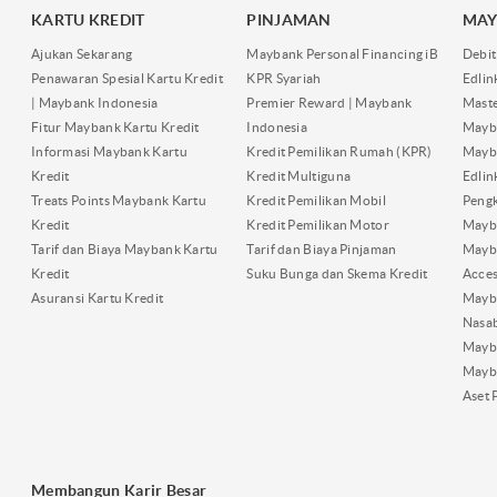
KARTU KREDIT
PINJAMAN
MAY
Ajukan Sekarang
Maybank Personal Financing iB
Debit
Penawaran Spesial Kartu Kredit
KPR Syariah
Edli
| Maybank Indonesia
Premier Reward | Maybank
Maste
Fitur Maybank Kartu Kredit
Indonesia
Mayb
Informasi Maybank Kartu
Kredit Pemilikan Rumah (KPR)
Mayba
Kredit
Kredit Multiguna
Edli
Treats Points Maybank Kartu
Kredit Pemilikan Mobil
Pengk
Kredit
Kredit Pemilikan Motor
Mayb
Tarif dan Biaya Maybank Kartu
Tarif dan Biaya Pinjaman
Mayb
Kredit
Suku Bunga dan Skema Kredit
Acces
Asuransi Kartu Kredit
Mayb
Nasa
Mayba
Mayb
Aset 
Membangun Karir Besar