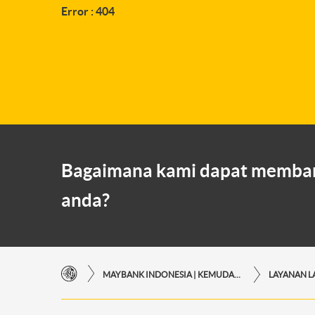
Error : 404
Bagaimana kami dapat memba
anda?
MAYBANK INDONESIA | KEMUDAHAN TRANSAKSI FINANSIAL DI UJUNG JARI ANDA