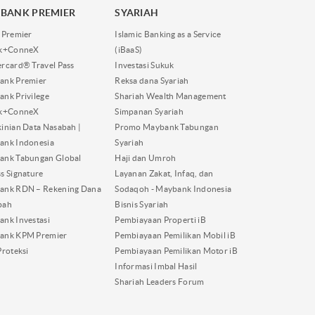
BANK PREMIER
SYARIAH
 Premier
Islamic Banking as a Service
nk+ConneX
(iBaaS)
rcard® Travel Pass
Investasi Sukuk
ank Premier
Reksa dana Syariah
nk Privilege
Shariah Wealth Management
nk+ConneX
Simpanan Syariah
inian Data Nasabah |
Promo Maybank Tabungan
ank Indonesia
Syariah
ank Tabungan Global
Haji dan Umroh
s Signature
Layanan Zakat, Infaq, dan
ank RDN – Rekening Dana
Sodaqoh - Maybank Indonesia
bah
Bisnis Syariah
nk Investasi
Pembiayaan Properti iB
ank KPM Premier
Pembiayaan Pemilikan Mobil iB
Proteksi
Pembiayaan Pemilikan Motor iB
Informasi Imbal Hasil
Shariah Leaders Forum