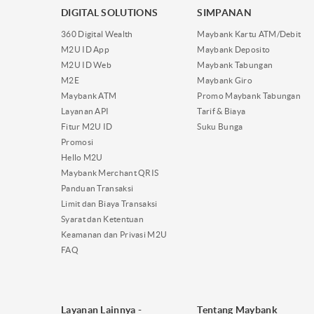
DIGITAL SOLUTIONS
SIMPANAN
360 Digital Wealth
Maybank Kartu ATM/Debit
M2U ID App
Maybank Deposito
M2U ID Web
Maybank Tabungan
M2E
Maybank Giro
Maybank ATM
Promo Maybank Tabungan
Layanan API
Tarif & Biaya
Fitur M2U ID
Suku Bunga
Promosi
Hello M2U
Maybank Merchant QRIS
Panduan Transaksi
Limit dan Biaya Transaksi
Syarat dan Ketentuan
Keamanan dan Privasi M2U
FAQ
Layanan Lainnya -
Tentang Maybank